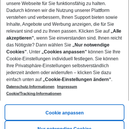
unsere Webseite für Sie funktionsfähig zu halten.
08/08/26
–
06/08/27
5-8 nights
Dadurch können wir die Nutzung unserer Plattform
Who will travel
verstehen und verbessern, Ihnen Support bieten sowie
2 adults
No children
Inhalte, Angebote und Werbung anzeigen, die für Sie
relevant sind und zu Ihnen passen. Klicken Sie auf
„Alle
Show more filter
akzeptieren“
, wenn Sie einverstanden sind. Ihnen reicht
das Nötigste? Dann wählen Sie
„Nur notwendige
Cookies“
. Unter
„Cookies anpassen“
können Sie Ihre
Cookie-Einstellungen individuell festlegen. Sie können
Ihre Privatsphäre-Einstellungen selbstverständlich
jederzeit ändern oder widerrufen – klicken Sie dazu
Footer
einfach unten auf
„Cookie-Einstellungen ändern“
.
Footer navigation
Title A
Datenschutz-Informationen
Impressum
Cookie/Tracking-Informationen
Link A
Title B
Link A
Cookie anpassen
Title C
Link A
Nur notwendige Cookies