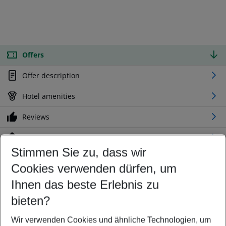
Offers
Offer description
Hotel amenities
Reviews
Location
Stimmen Sie zu, dass wir
Cookies verwenden dürfen, um
Customize your offer
Find the perfect deal which suits your best
Ihnen das beste Erlebnis zu
Your departure airport
bieten?
Any airport
Wir verwenden Cookies und ähnliche Technologien, um
Select your date range