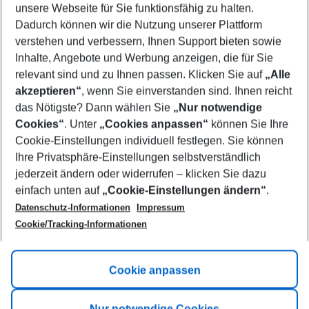
unsere Webseite für Sie funktionsfähig zu halten.
09/08/26
–
07/08/27
5-8 nights
Dadurch können wir die Nutzung unserer Plattform
Who will travel
verstehen und verbessern, Ihnen Support bieten sowie
2 adults
No children
Inhalte, Angebote und Werbung anzeigen, die für Sie
relevant sind und zu Ihnen passen. Klicken Sie auf
„Alle
Show more filter
akzeptieren“
, wenn Sie einverstanden sind. Ihnen reicht
das Nötigste? Dann wählen Sie
„Nur notwendige
Cookies“
. Unter
„Cookies anpassen“
können Sie Ihre
Cookie-Einstellungen individuell festlegen. Sie können
Ihre Privatsphäre-Einstellungen selbstverständlich
jederzeit ändern oder widerrufen – klicken Sie dazu
Footer
einfach unten auf
„Cookie-Einstellungen ändern“
.
Footer navigation
Title A
Datenschutz-Informationen
Impressum
Cookie/Tracking-Informationen
Link A
Title B
Link A
Cookie anpassen
Title C
Link A
Nur notwendige Cookies