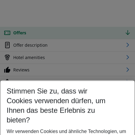
Offers
Offer description
Hotel amenities
Reviews
Location
Stimmen Sie zu, dass wir
Cookies verwenden dürfen, um
Customize your offer
Find the perfect deal which suits your best
Ihnen das beste Erlebnis zu
Your departure airport
bieten?
Any airport
Wir verwenden Cookies und ähnliche Technologien, um
Select your date range