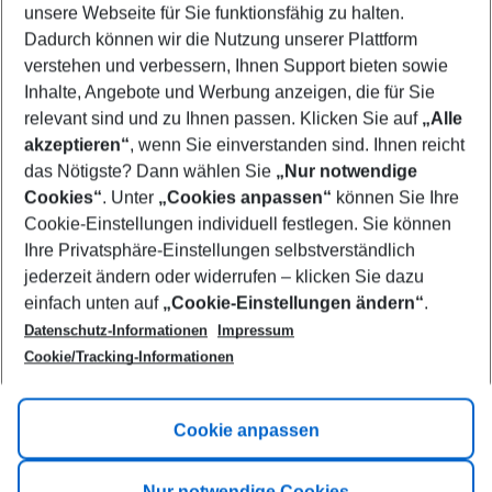
unsere Webseite für Sie funktionsfähig zu halten.
11/08/26
–
09/08/27
5-8 nights
Dadurch können wir die Nutzung unserer Plattform
Who will travel
verstehen und verbessern, Ihnen Support bieten sowie
2 adults
No children
Inhalte, Angebote und Werbung anzeigen, die für Sie
relevant sind und zu Ihnen passen. Klicken Sie auf
„Alle
Show more filter
akzeptieren“
, wenn Sie einverstanden sind. Ihnen reicht
das Nötigste? Dann wählen Sie
„Nur notwendige
Cookies“
. Unter
„Cookies anpassen“
können Sie Ihre
Cookie-Einstellungen individuell festlegen. Sie können
Ihre Privatsphäre-Einstellungen selbstverständlich
jederzeit ändern oder widerrufen – klicken Sie dazu
Footer
einfach unten auf
„Cookie-Einstellungen ändern“
.
Footer navigation
Title A
Datenschutz-Informationen
Impressum
Cookie/Tracking-Informationen
Link A
Title B
Link A
Cookie anpassen
Title C
Link A
Nur notwendige Cookies