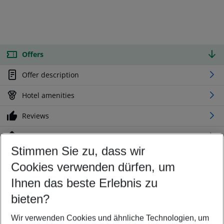
Offers
Offer description
Hotel amenities
Reviews
Location
Stimmen Sie zu, dass wir
Cookies verwenden dürfen, um
Customize your offer
Find the perfect deal which suits your best
Ihnen das beste Erlebnis zu
Your departure airport
bieten?
Any airport
Wir verwenden Cookies und ähnliche Technologien, um
Select your date range