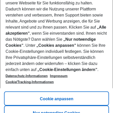
unsere Webseite für Sie funktionsfähig zu halten.
08/08/26
–
06/08/27
5-8 nights
Dadurch können wir die Nutzung unserer Plattform
Who will travel
verstehen und verbessern, Ihnen Support bieten sowie
2 adults
No children
Inhalte, Angebote und Werbung anzeigen, die für Sie
relevant sind und zu Ihnen passen. Klicken Sie auf
„Alle
Show more filter
akzeptieren“
, wenn Sie einverstanden sind. Ihnen reicht
das Nötigste? Dann wählen Sie
„Nur notwendige
Cookies“
. Unter
„Cookies anpassen“
können Sie Ihre
Cookie-Einstellungen individuell festlegen. Sie können
Ihre Privatsphäre-Einstellungen selbstverständlich
jederzeit ändern oder widerrufen – klicken Sie dazu
Footer
einfach unten auf
„Cookie-Einstellungen ändern“
.
Footer navigation
Title A
Datenschutz-Informationen
Impressum
Cookie/Tracking-Informationen
Link A
Title B
Link A
Cookie anpassen
Title C
Link A
Nur notwendige Cookies