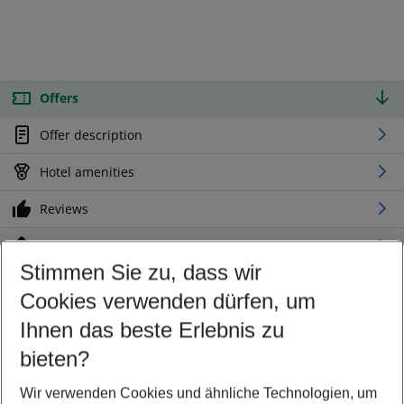
Offers
Offer description
Hotel amenities
Reviews
Location
Stimmen Sie zu, dass wir
Cookies verwenden dürfen, um
Customize your offer
Find the perfect deal which suits your best
Ihnen das beste Erlebnis zu
Your departure airport
bieten?
Any airport
Wir verwenden Cookies und ähnliche Technologien, um
Select your date range