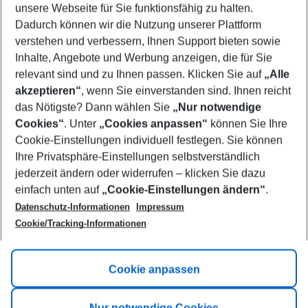
unsere Webseite für Sie funktionsfähig zu halten.
09/08/26
–
07/08/27
5-8 nights
Dadurch können wir die Nutzung unserer Plattform
Who will travel
verstehen und verbessern, Ihnen Support bieten sowie
2 adults
No children
Inhalte, Angebote und Werbung anzeigen, die für Sie
relevant sind und zu Ihnen passen. Klicken Sie auf
„Alle
Show more filter
akzeptieren“
, wenn Sie einverstanden sind. Ihnen reicht
das Nötigste? Dann wählen Sie
„Nur notwendige
Cookies“
. Unter
„Cookies anpassen“
können Sie Ihre
Cookie-Einstellungen individuell festlegen. Sie können
Ihre Privatsphäre-Einstellungen selbstverständlich
jederzeit ändern oder widerrufen – klicken Sie dazu
Footer
einfach unten auf
„Cookie-Einstellungen ändern“
.
Footer navigation
Title A
Datenschutz-Informationen
Impressum
Cookie/Tracking-Informationen
Link A
Title B
Link A
Cookie anpassen
Title C
Link A
Nur notwendige Cookies