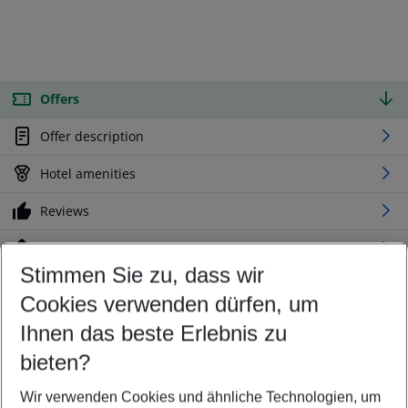
Offers
Offer description
Hotel amenities
Reviews
Location
Stimmen Sie zu, dass wir
Cookies verwenden dürfen, um
Customize your offer
Find the perfect deal which suits your best
Ihnen das beste Erlebnis zu
Your departure airport
bieten?
Any airport
Wir verwenden Cookies und ähnliche Technologien, um
Select your date range