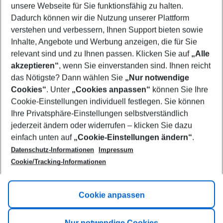
unsere Webseite für Sie funktionsfähig zu halten.
08/08/26
–
06/08/27
5-8 nights
Dadurch können wir die Nutzung unserer Plattform
Who will travel
verstehen und verbessern, Ihnen Support bieten sowie
2 adults
No children
Inhalte, Angebote und Werbung anzeigen, die für Sie
relevant sind und zu Ihnen passen. Klicken Sie auf
„Alle
Show more filter
akzeptieren“
, wenn Sie einverstanden sind. Ihnen reicht
das Nötigste? Dann wählen Sie
„Nur notwendige
Cookies“
. Unter
„Cookies anpassen“
können Sie Ihre
Cookie-Einstellungen individuell festlegen. Sie können
Ihre Privatsphäre-Einstellungen selbstverständlich
jederzeit ändern oder widerrufen – klicken Sie dazu
Footer
einfach unten auf
„Cookie-Einstellungen ändern“
.
Footer navigation
Title A
Datenschutz-Informationen
Impressum
Cookie/Tracking-Informationen
Link A
Title B
Link A
Cookie anpassen
Title C
Link A
Nur notwendige Cookies