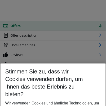
Offers
Offer description
Hotel amenities
Reviews
Location
Stimmen Sie zu, dass wir
Cookies verwenden dürfen, um
Customize your offer
Find the perfect deal which suits your best
Ihnen das beste Erlebnis zu
Your departure airport
bieten?
Any airport
Wir verwenden Cookies und ähnliche Technologien, um
Select your date range