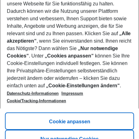
unsere Webseite für Sie funktionsfähig zu halten.
11/08/26
–
09/08/27
5-8 nights
Dadurch können wir die Nutzung unserer Plattform
Who will travel
verstehen und verbessern, Ihnen Support bieten sowie
2 adults
No children
Inhalte, Angebote und Werbung anzeigen, die für Sie
relevant sind und zu Ihnen passen. Klicken Sie auf
„Alle
Show more filter
akzeptieren“
, wenn Sie einverstanden sind. Ihnen reicht
das Nötigste? Dann wählen Sie
„Nur notwendige
Cookies“
. Unter
„Cookies anpassen“
können Sie Ihre
Cookie-Einstellungen individuell festlegen. Sie können
Ihre Privatsphäre-Einstellungen selbstverständlich
jederzeit ändern oder widerrufen – klicken Sie dazu
Footer
einfach unten auf
„Cookie-Einstellungen ändern“
.
Footer navigation
Title A
Datenschutz-Informationen
Impressum
Cookie/Tracking-Informationen
Link A
Title B
Link A
Cookie anpassen
Title C
Link A
Nur notwendige Cookies