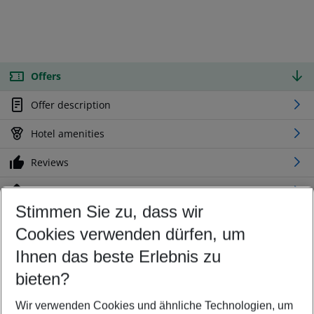
Offers
Offer description
Hotel amenities
Reviews
Location
Stimmen Sie zu, dass wir
Cookies verwenden dürfen, um
Customize your offer
Find the perfect deal which suits your best
Ihnen das beste Erlebnis zu
Your departure airport
bieten?
Any airport
Wir verwenden Cookies und ähnliche Technologien, um
Select your date range