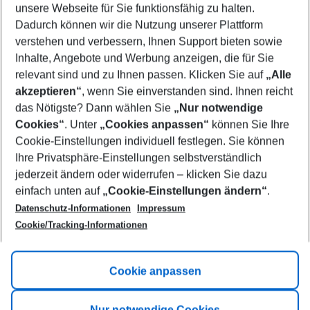
unsere Webseite für Sie funktionsfähig zu halten.
08/08/26
–
06/08/27
5-8 nights
Dadurch können wir die Nutzung unserer Plattform
Who will travel
verstehen und verbessern, Ihnen Support bieten sowie
2 adults
No children
Inhalte, Angebote und Werbung anzeigen, die für Sie
relevant sind und zu Ihnen passen. Klicken Sie auf
„Alle
Show more filter
akzeptieren“
, wenn Sie einverstanden sind. Ihnen reicht
das Nötigste? Dann wählen Sie
„Nur notwendige
Cookies“
. Unter
„Cookies anpassen“
können Sie Ihre
Cookie-Einstellungen individuell festlegen. Sie können
Ihre Privatsphäre-Einstellungen selbstverständlich
jederzeit ändern oder widerrufen – klicken Sie dazu
Footer
einfach unten auf
„Cookie-Einstellungen ändern“
.
Footer navigation
Title A
Datenschutz-Informationen
Impressum
Cookie/Tracking-Informationen
Link A
Title B
Link A
Cookie anpassen
Title C
Link A
Nur notwendige Cookies