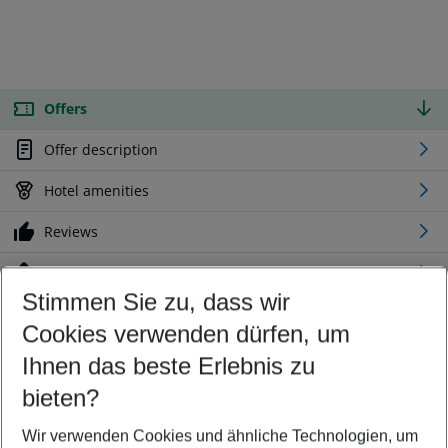
Offers
Offer description
Hotel amenities
Reviews
Location
Stimmen Sie zu, dass wir
Cookies verwenden dürfen, um
Customize your offer
Find the perfect deal which suits your best
Ihnen das beste Erlebnis zu
Your departure airport
bieten?
Any airport
Wir verwenden Cookies und ähnliche Technologien, um
Select your date range