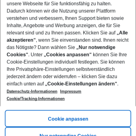
unsere Webseite für Sie funktionsfähig zu halten.
09/08/26
–
07/08/27
5-8 nights
Dadurch können wir die Nutzung unserer Plattform
Who will travel
verstehen und verbessern, Ihnen Support bieten sowie
2 adults
No children
Inhalte, Angebote und Werbung anzeigen, die für Sie
relevant sind und zu Ihnen passen. Klicken Sie auf
„Alle
Show more filter
akzeptieren“
, wenn Sie einverstanden sind. Ihnen reicht
das Nötigste? Dann wählen Sie
„Nur notwendige
Cookies“
. Unter
„Cookies anpassen“
können Sie Ihre
Cookie-Einstellungen individuell festlegen. Sie können
Ihre Privatsphäre-Einstellungen selbstverständlich
jederzeit ändern oder widerrufen – klicken Sie dazu
Footer
einfach unten auf
„Cookie-Einstellungen ändern“
.
Footer navigation
Title A
Datenschutz-Informationen
Impressum
Cookie/Tracking-Informationen
Link A
Title B
Link A
Cookie anpassen
Title C
Link A
Nur notwendige Cookies