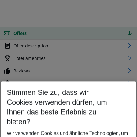
Offers
Offer description
Hotel amenities
Reviews
Location
Stimmen Sie zu, dass wir
Cookies verwenden dürfen, um
Customize your offer
Find the perfect deal which suits your best
Ihnen das beste Erlebnis zu
Your departure airport
bieten?
Any airport
Wir verwenden Cookies und ähnliche Technologien, um
Select your date range