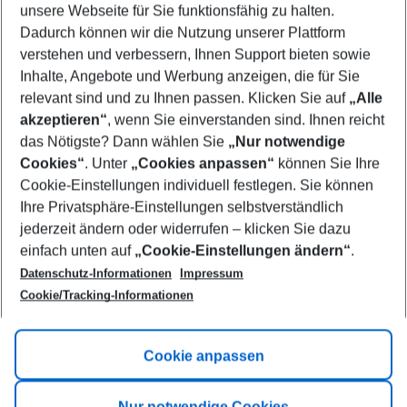
unsere Webseite für Sie funktionsfähig zu halten.
09/08/26
–
07/08/27
5-8 nights
Dadurch können wir die Nutzung unserer Plattform
Who will travel
verstehen und verbessern, Ihnen Support bieten sowie
2 adults
No children
Inhalte, Angebote und Werbung anzeigen, die für Sie
relevant sind und zu Ihnen passen. Klicken Sie auf
„Alle
Show more filter
akzeptieren“
, wenn Sie einverstanden sind. Ihnen reicht
das Nötigste? Dann wählen Sie
„Nur notwendige
Cookies“
. Unter
„Cookies anpassen“
können Sie Ihre
Cookie-Einstellungen individuell festlegen. Sie können
Ihre Privatsphäre-Einstellungen selbstverständlich
jederzeit ändern oder widerrufen – klicken Sie dazu
Footer
einfach unten auf
„Cookie-Einstellungen ändern“
.
Footer navigation
Title A
Datenschutz-Informationen
Impressum
Cookie/Tracking-Informationen
Link A
Title B
Link A
Cookie anpassen
Title C
Link A
Nur notwendige Cookies