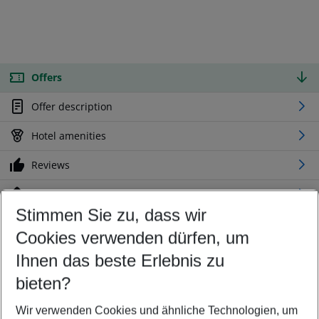
Offers
Offer description
Hotel amenities
Reviews
Location
Stimmen Sie zu, dass wir
Cookies verwenden dürfen, um
Customize your offer
Find the perfect deal which suits your best
Ihnen das beste Erlebnis zu
Your departure airport
bieten?
Any airport
Wir verwenden Cookies und ähnliche Technologien, um
Select your date range