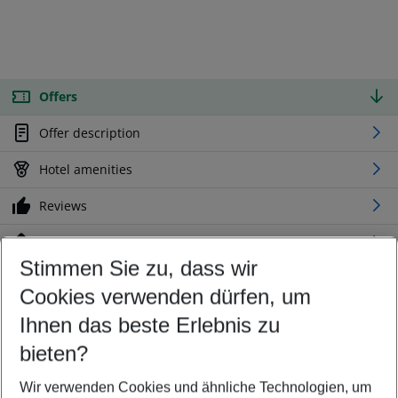
Offers
Offer description
Hotel amenities
Reviews
Location
Stimmen Sie zu, dass wir
Cookies verwenden dürfen, um
Customize your offer
Find the perfect deal which suits your best
Ihnen das beste Erlebnis zu
Your departure airport
bieten?
Any airport
Wir verwenden Cookies und ähnliche Technologien, um
Select your date range