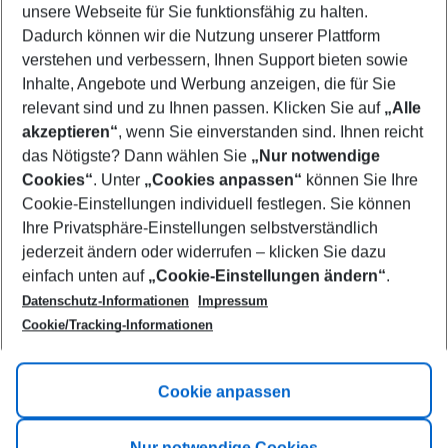
unsere Webseite für Sie funktionsfähig zu halten.
09/08/26
–
07/08/27
5-8 nights
Dadurch können wir die Nutzung unserer Plattform
Who will travel
verstehen und verbessern, Ihnen Support bieten sowie
2 adults
No children
Inhalte, Angebote und Werbung anzeigen, die für Sie
relevant sind und zu Ihnen passen. Klicken Sie auf
„Alle
Show more filter
akzeptieren“
, wenn Sie einverstanden sind. Ihnen reicht
das Nötigste? Dann wählen Sie
„Nur notwendige
Cookies“
. Unter
„Cookies anpassen“
können Sie Ihre
Cookie-Einstellungen individuell festlegen. Sie können
Ihre Privatsphäre-Einstellungen selbstverständlich
jederzeit ändern oder widerrufen – klicken Sie dazu
Footer
einfach unten auf
„Cookie-Einstellungen ändern“
.
Footer navigation
Title A
Datenschutz-Informationen
Impressum
Cookie/Tracking-Informationen
Link A
Title B
Link A
Cookie anpassen
Title C
Link A
Nur notwendige Cookies