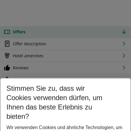
Offers
Offer description
Hotel amenities
Reviews
Location
Stimmen Sie zu, dass wir
Cookies verwenden dürfen, um
Customize your offer
Find the perfect deal which suits your best
Ihnen das beste Erlebnis zu
Your departure airport
bieten?
Any airport
Wir verwenden Cookies und ähnliche Technologien, um
Select your date range