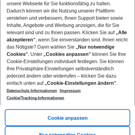
unsere Webseite für Sie funktionsfähig zu halten.
11/08/26
–
09/08/27
5-8 nights
Dadurch können wir die Nutzung unserer Plattform
Who will travel
verstehen und verbessern, Ihnen Support bieten sowie
2 adults
No children
Inhalte, Angebote und Werbung anzeigen, die für Sie
relevant sind und zu Ihnen passen. Klicken Sie auf
„Alle
Show more filter
akzeptieren“
, wenn Sie einverstanden sind. Ihnen reicht
das Nötigste? Dann wählen Sie
„Nur notwendige
Cookies“
. Unter
„Cookies anpassen“
können Sie Ihre
Cookie-Einstellungen individuell festlegen. Sie können
Ihre Privatsphäre-Einstellungen selbstverständlich
jederzeit ändern oder widerrufen – klicken Sie dazu
Footer
einfach unten auf
„Cookie-Einstellungen ändern“
.
Footer navigation
Title A
Datenschutz-Informationen
Impressum
Cookie/Tracking-Informationen
Link A
Title B
Link A
Cookie anpassen
Title C
Link A
Nur notwendige Cookies