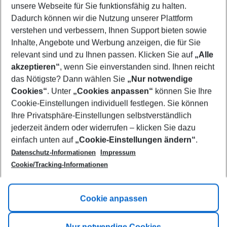
unsere Webseite für Sie funktionsfähig zu halten.
08/08/26
–
06/08/27
5-8 nights
Dadurch können wir die Nutzung unserer Plattform
Who will travel
verstehen und verbessern, Ihnen Support bieten sowie
2 adults
No children
Inhalte, Angebote und Werbung anzeigen, die für Sie
relevant sind und zu Ihnen passen. Klicken Sie auf
„Alle
Show more filter
akzeptieren“
, wenn Sie einverstanden sind. Ihnen reicht
das Nötigste? Dann wählen Sie
„Nur notwendige
Cookies“
. Unter
„Cookies anpassen“
können Sie Ihre
Cookie-Einstellungen individuell festlegen. Sie können
Ihre Privatsphäre-Einstellungen selbstverständlich
jederzeit ändern oder widerrufen – klicken Sie dazu
Footer
einfach unten auf
„Cookie-Einstellungen ändern“
.
Footer navigation
Title A
Datenschutz-Informationen
Impressum
Cookie/Tracking-Informationen
Link A
Title B
Link A
Cookie anpassen
Title C
Link A
Nur notwendige Cookies