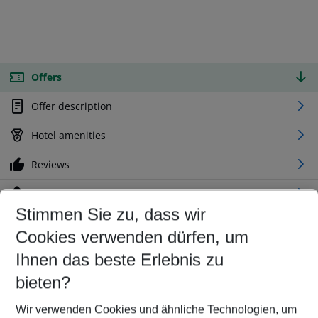
Offers
Offer description
Hotel amenities
Reviews
Location
Stimmen Sie zu, dass wir
Cookies verwenden dürfen, um
Customize your offer
Find the perfect deal which suits your best
Ihnen das beste Erlebnis zu
Your departure airport
bieten?
Any airport
Wir verwenden Cookies und ähnliche Technologien, um
Select your date range