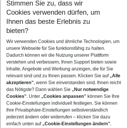
Stimmen Sie zu, dass wir
Cookies verwenden dürfen, um
Customize your offer
Find the perfect deal which suits your best
Ihnen das beste Erlebnis zu
Your departure airport
bieten?
Any airport
Wir verwenden Cookies und ähnliche Technologien, um
Select your date range
unsere Webseite für Sie funktionsfähig zu halten.
10/08/26
–
08/08/27
5-8 nights
Dadurch können wir die Nutzung unserer Plattform
Who will travel
verstehen und verbessern, Ihnen Support bieten sowie
2 adults
No children
Inhalte, Angebote und Werbung anzeigen, die für Sie
relevant sind und zu Ihnen passen. Klicken Sie auf
„Alle
Show more filter
akzeptieren“
, wenn Sie einverstanden sind. Ihnen reicht
das Nötigste? Dann wählen Sie
„Nur notwendige
Cookies“
. Unter
„Cookies anpassen“
können Sie Ihre
Cookie-Einstellungen individuell festlegen. Sie können
Ihre Privatsphäre-Einstellungen selbstverständlich
jederzeit ändern oder widerrufen – klicken Sie dazu
Footer
einfach unten auf
„Cookie-Einstellungen ändern“
.
Footer navigation