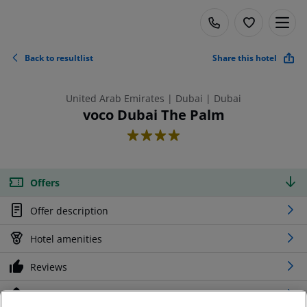
Back to resultlist
Share this hotel
United Arab Emirates | Dubai | Dubai
voco Dubai The Palm
4
Offers
Offer description
Hotel amenities
Reviews
Location