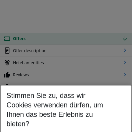
Offers
Offer description
Hotel amenities
Reviews
Location
Stimmen Sie zu, dass wir
Cookies verwenden dürfen, um
Customize your offer
Find the perfect deal which suits your best
Ihnen das beste Erlebnis zu
Your departure airport
bieten?
Any airport