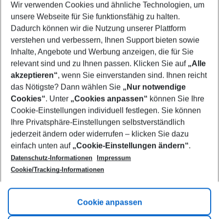
Wir verwenden Cookies und ähnliche Technologien, um
Select your date range
unsere Webseite für Sie funktionsfähig zu halten.
08/08/26
–
06/08/27
5-8 nights
Dadurch können wir die Nutzung unserer Plattform
Who will travel
verstehen und verbessern, Ihnen Support bieten sowie
2 adults
No children
Inhalte, Angebote und Werbung anzeigen, die für Sie
relevant sind und zu Ihnen passen. Klicken Sie auf
„Alle
Show more filter
akzeptieren“
, wenn Sie einverstanden sind. Ihnen reicht
das Nötigste? Dann wählen Sie
„Nur notwendige
Cookies“
. Unter
„Cookies anpassen“
können Sie Ihre
Cookie-Einstellungen individuell festlegen. Sie können
Ihre Privatsphäre-Einstellungen selbstverständlich
jederzeit ändern oder widerrufen – klicken Sie dazu
Footer
einfach unten auf
„Cookie-Einstellungen ändern“
.
Footer navigation
Title A
Datenschutz-Informationen
Impressum
Cookie/Tracking-Informationen
Link A
Title B
Link A
Cookie anpassen
Title C