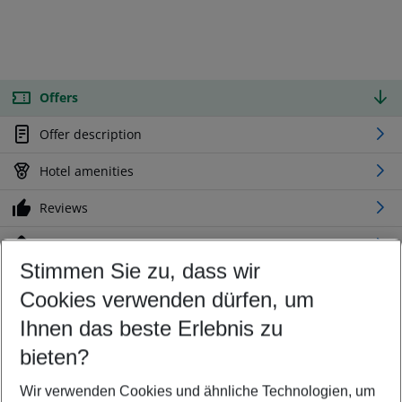
Offers
Offer description
Hotel amenities
Reviews
Location
Stimmen Sie zu, dass wir
Cookies verwenden dürfen, um
Customize your offer
Find the perfect deal which suits your best
Ihnen das beste Erlebnis zu
Your departure airport
bieten?
Any airport
Wir verwenden Cookies und ähnliche Technologien, um
Select your date range