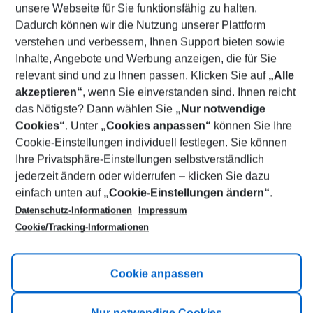
unsere Webseite für Sie funktionsfähig zu halten.
08/08/26
–
06/08/27
5-8 nights
Dadurch können wir die Nutzung unserer Plattform
Who will travel
verstehen und verbessern, Ihnen Support bieten sowie
2 adults
No children
Inhalte, Angebote und Werbung anzeigen, die für Sie
relevant sind und zu Ihnen passen. Klicken Sie auf
„Alle
Show more filter
akzeptieren“
, wenn Sie einverstanden sind. Ihnen reicht
das Nötigste? Dann wählen Sie
„Nur notwendige
Cookies“
. Unter
„Cookies anpassen“
können Sie Ihre
Cookie-Einstellungen individuell festlegen. Sie können
Ihre Privatsphäre-Einstellungen selbstverständlich
jederzeit ändern oder widerrufen – klicken Sie dazu
Footer
einfach unten auf
„Cookie-Einstellungen ändern“
.
Footer navigation
Title A
Datenschutz-Informationen
Impressum
Cookie/Tracking-Informationen
Link A
Title B
Link A
Cookie anpassen
Title C
Link A
Nur notwendige Cookies