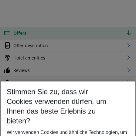
Offers
Offer description
Hotel amenities
Reviews
Location
Stimmen Sie zu, dass wir
Cookies verwenden dürfen, um
Customize your offer
Find the perfect deal which suits your best
Ihnen das beste Erlebnis zu
Your departure airport
bieten?
Any airport
Wir verwenden Cookies und ähnliche Technologien, um
Select your date range