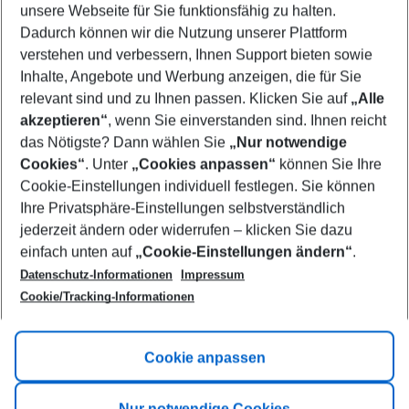
unsere Webseite für Sie funktionsfähig zu halten.
11/08/26
–
09/08/27
5-8 nights
Dadurch können wir die Nutzung unserer Plattform
Who will travel
verstehen und verbessern, Ihnen Support bieten sowie
2 adults
No children
Inhalte, Angebote und Werbung anzeigen, die für Sie
relevant sind und zu Ihnen passen. Klicken Sie auf
„Alle
Show more filter
akzeptieren“
, wenn Sie einverstanden sind. Ihnen reicht
das Nötigste? Dann wählen Sie
„Nur notwendige
Cookies“
. Unter
„Cookies anpassen“
können Sie Ihre
Cookie-Einstellungen individuell festlegen. Sie können
Ihre Privatsphäre-Einstellungen selbstverständlich
jederzeit ändern oder widerrufen – klicken Sie dazu
Footer
einfach unten auf
„Cookie-Einstellungen ändern“
.
Footer navigation
Title A
Datenschutz-Informationen
Impressum
Cookie/Tracking-Informationen
Link A
Title B
Link A
Cookie anpassen
Title C
Link A
Nur notwendige Cookies