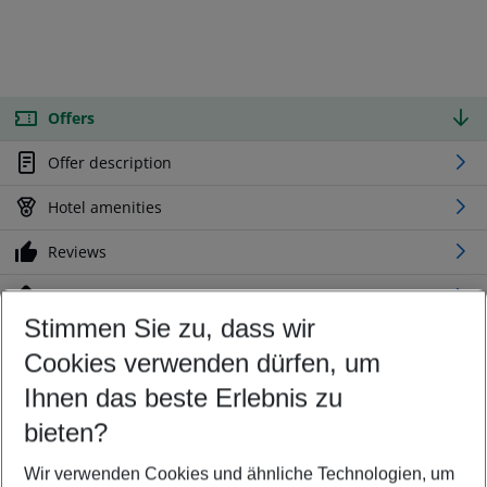
Offers
Offer description
Hotel amenities
Reviews
Location
Stimmen Sie zu, dass wir
Cookies verwenden dürfen, um
Customize your offer
Find the perfect deal which suits your best
Ihnen das beste Erlebnis zu
Your departure airport
bieten?
Any airport
Wir verwenden Cookies und ähnliche Technologien, um
Select your date range