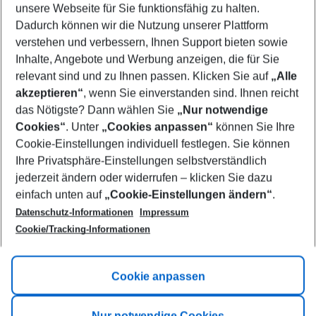
unsere Webseite für Sie funktionsfähig zu halten.
12/08/26
–
10/08/27
5-8 nights
Dadurch können wir die Nutzung unserer Plattform
Who will travel
verstehen und verbessern, Ihnen Support bieten sowie
2 adults
No children
Inhalte, Angebote und Werbung anzeigen, die für Sie
relevant sind und zu Ihnen passen. Klicken Sie auf
„Alle
Show more filter
akzeptieren“
, wenn Sie einverstanden sind. Ihnen reicht
das Nötigste? Dann wählen Sie
„Nur notwendige
Cookies“
. Unter
„Cookies anpassen“
können Sie Ihre
Cookie-Einstellungen individuell festlegen. Sie können
Ihre Privatsphäre-Einstellungen selbstverständlich
jederzeit ändern oder widerrufen – klicken Sie dazu
Footer
einfach unten auf
„Cookie-Einstellungen ändern“
.
Footer navigation
Title A
Datenschutz-Informationen
Impressum
Cookie/Tracking-Informationen
Link A
Title B
Link A
Cookie anpassen
Title C
Link A
Nur notwendige Cookies