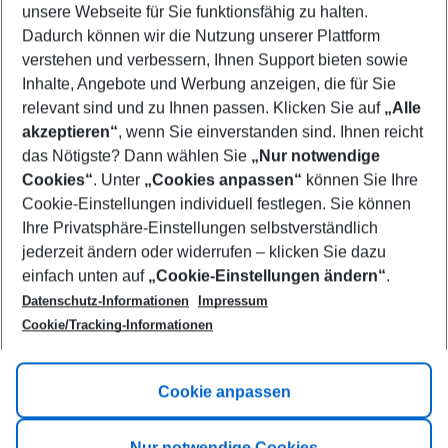
unsere Webseite für Sie funktionsfähig zu halten.
10/08/26
–
08/08/27
5-8 nights
Dadurch können wir die Nutzung unserer Plattform
Who will travel
verstehen und verbessern, Ihnen Support bieten sowie
2 adults
No children
Inhalte, Angebote und Werbung anzeigen, die für Sie
relevant sind und zu Ihnen passen. Klicken Sie auf
„Alle
Show more filter
akzeptieren“
, wenn Sie einverstanden sind. Ihnen reicht
das Nötigste? Dann wählen Sie
„Nur notwendige
Cookies“
. Unter
„Cookies anpassen“
können Sie Ihre
Cookie-Einstellungen individuell festlegen. Sie können
Ihre Privatsphäre-Einstellungen selbstverständlich
jederzeit ändern oder widerrufen – klicken Sie dazu
Footer
einfach unten auf
„Cookie-Einstellungen ändern“
.
Footer navigation
Title A
Datenschutz-Informationen
Impressum
Cookie/Tracking-Informationen
Link A
Title B
Link A
Cookie anpassen
Title C
Link A
Nur notwendige Cookies