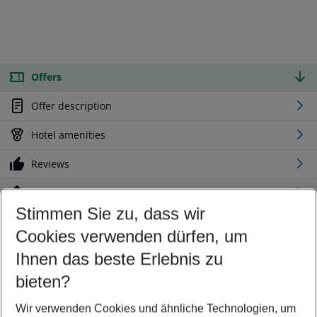
Offers
Offer description
Hotel amenities
Reviews
Location
Stimmen Sie zu, dass wir
Cookies verwenden dürfen, um
Customize your offer
Find the perfect deal which suits your best
Ihnen das beste Erlebnis zu
Your departure airport
bieten?
Any airport
Wir verwenden Cookies und ähnliche Technologien, um
Select your date range