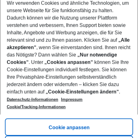
Wir verwenden Cookies und ähnliche Technologien, um
Select your date range
unsere Webseite für Sie funktionsfähig zu halten.
11/08/26
–
09/08/27
5-8 nights
Dadurch können wir die Nutzung unserer Plattform
Who will travel
verstehen und verbessern, Ihnen Support bieten sowie
2 adults
No children
Inhalte, Angebote und Werbung anzeigen, die für Sie
relevant sind und zu Ihnen passen. Klicken Sie auf
„Alle
Show more filter
akzeptieren“
, wenn Sie einverstanden sind. Ihnen reicht
das Nötigste? Dann wählen Sie
„Nur notwendige
Cookies“
. Unter
„Cookies anpassen“
können Sie Ihre
Cookie-Einstellungen individuell festlegen. Sie können
Ihre Privatsphäre-Einstellungen selbstverständlich
jederzeit ändern oder widerrufen – klicken Sie dazu
Footer
einfach unten auf
„Cookie-Einstellungen ändern“
.
Footer navigation
Title A
Datenschutz-Informationen
Impressum
Cookie/Tracking-Informationen
Link A
Title B
Link A
Cookie anpassen
Title C