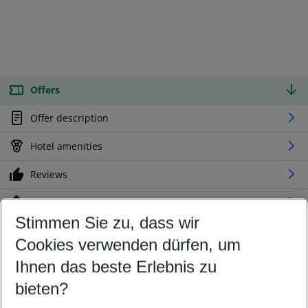
Offers
Offer description
Hotel amenities
Reviews
Location
Stimmen Sie zu, dass wir
Cookies verwenden dürfen, um
Customize your offer
Find the perfect deal which suits your best
Ihnen das beste Erlebnis zu
Your departure airport
bieten?
Any airport