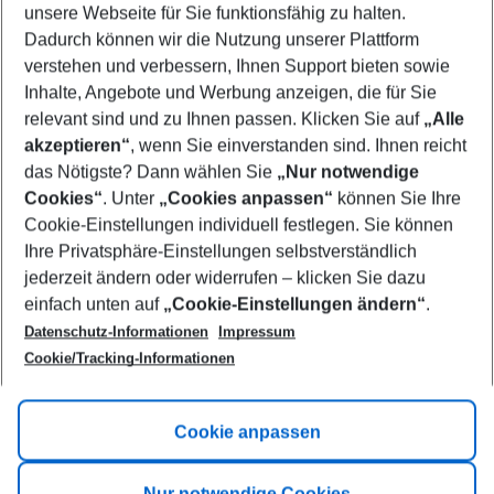
unsere Webseite für Sie funktionsfähig zu halten.
08/08/26
–
06/08/27
5-8 nights
Dadurch können wir die Nutzung unserer Plattform
Who will travel
verstehen und verbessern, Ihnen Support bieten sowie
2 adults
No children
Inhalte, Angebote und Werbung anzeigen, die für Sie
relevant sind und zu Ihnen passen. Klicken Sie auf
„Alle
Show more filter
akzeptieren“
, wenn Sie einverstanden sind. Ihnen reicht
das Nötigste? Dann wählen Sie
„Nur notwendige
Cookies“
. Unter
„Cookies anpassen“
können Sie Ihre
Cookie-Einstellungen individuell festlegen. Sie können
Ihre Privatsphäre-Einstellungen selbstverständlich
jederzeit ändern oder widerrufen – klicken Sie dazu
Footer
einfach unten auf
„Cookie-Einstellungen ändern“
.
Footer navigation
Title A
Datenschutz-Informationen
Impressum
Cookie/Tracking-Informationen
Link A
Title B
Link A
Cookie anpassen
Title C
Link A
Nur notwendige Cookies