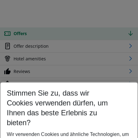
Offers
Offer description
Hotel amenities
Reviews
Location
Stimmen Sie zu, dass wir
Cookies verwenden dürfen, um
Customize your offer
Find the perfect deal which suits your best
Ihnen das beste Erlebnis zu
Your departure airport
bieten?
Any airport
Wir verwenden Cookies und ähnliche Technologien, um
Select your date range