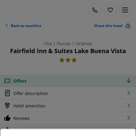
Back to resultlist
Share this hotel
USA | Florida | Orlando
Fairfield Inn & Suites Lake Buena Vista
3
Offers
Offer description
Hotel amenities
Reviews
Location