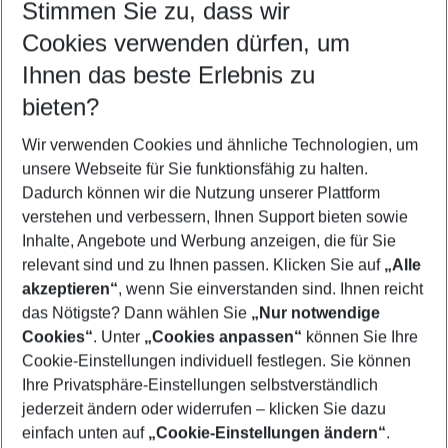
Stimmen Sie zu, dass wir
Cookies verwenden dürfen, um
Customize your offer
Find the perfect deal which suits your best
Ihnen das beste Erlebnis zu
Your departure airport
bieten?
Any airport
Wir verwenden Cookies und ähnliche Technologien, um
Select your date range
unsere Webseite für Sie funktionsfähig zu halten.
10/08/26
–
08/08/27
5-8 nights
Dadurch können wir die Nutzung unserer Plattform
Who will travel
verstehen und verbessern, Ihnen Support bieten sowie
2 adults
No children
Inhalte, Angebote und Werbung anzeigen, die für Sie
relevant sind und zu Ihnen passen. Klicken Sie auf
„Alle
Show more filter
akzeptieren“
, wenn Sie einverstanden sind. Ihnen reicht
das Nötigste? Dann wählen Sie
„Nur notwendige
Cookies“
. Unter
„Cookies anpassen“
können Sie Ihre
Cookie-Einstellungen individuell festlegen. Sie können
Ihre Privatsphäre-Einstellungen selbstverständlich
jederzeit ändern oder widerrufen – klicken Sie dazu
Footer
einfach unten auf
„Cookie-Einstellungen ändern“
.
Footer navigation