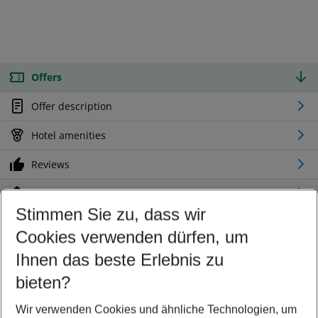
Offers
Offer description
Hotel amenities
Reviews
Location
Stimmen Sie zu, dass wir
Cookies verwenden dürfen, um
Customize your offer
Find the perfect deal which suits your best
Ihnen das beste Erlebnis zu
Your departure airport
bieten?
Any airport
Wir verwenden Cookies und ähnliche Technologien, um
Select your date range