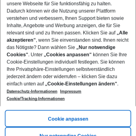
unsere Webseite für Sie funktionsfähig zu halten.
09/08/26
–
07/08/27
5-8 nights
Dadurch können wir die Nutzung unserer Plattform
Who will travel
verstehen und verbessern, Ihnen Support bieten sowie
2 adults
No children
Inhalte, Angebote und Werbung anzeigen, die für Sie
relevant sind und zu Ihnen passen. Klicken Sie auf
„Alle
Show more filter
akzeptieren“
, wenn Sie einverstanden sind. Ihnen reicht
das Nötigste? Dann wählen Sie
„Nur notwendige
Cookies“
. Unter
„Cookies anpassen“
können Sie Ihre
Cookie-Einstellungen individuell festlegen. Sie können
Ihre Privatsphäre-Einstellungen selbstverständlich
jederzeit ändern oder widerrufen – klicken Sie dazu
Footer
einfach unten auf
„Cookie-Einstellungen ändern“
.
Footer navigation
Title A
Datenschutz-Informationen
Impressum
Cookie/Tracking-Informationen
Link A
Title B
Link A
Cookie anpassen
Title C
Link A
Nur notwendige Cookies