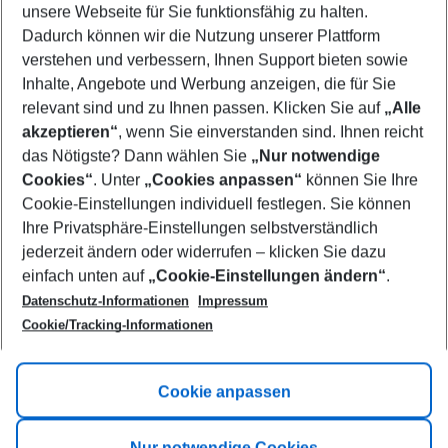
unsere Webseite für Sie funktionsfähig zu halten.
10/08/26
–
08/08/27
5-8 nights
Dadurch können wir die Nutzung unserer Plattform
Who will travel
verstehen und verbessern, Ihnen Support bieten sowie
2 adults
No children
Inhalte, Angebote und Werbung anzeigen, die für Sie
relevant sind und zu Ihnen passen. Klicken Sie auf
„Alle
Show more filter
akzeptieren“
, wenn Sie einverstanden sind. Ihnen reicht
das Nötigste? Dann wählen Sie
„Nur notwendige
Cookies“
. Unter
„Cookies anpassen“
können Sie Ihre
Cookie-Einstellungen individuell festlegen. Sie können
Ihre Privatsphäre-Einstellungen selbstverständlich
jederzeit ändern oder widerrufen – klicken Sie dazu
Footer
einfach unten auf
„Cookie-Einstellungen ändern“
.
Footer navigation
Title A
Datenschutz-Informationen
Impressum
Cookie/Tracking-Informationen
Link A
Title B
Link A
Cookie anpassen
Title C
Link A
Nur notwendige Cookies