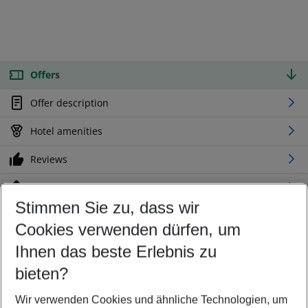
Offers
Offer description
Hotel amenities
Reviews
Location
Stimmen Sie zu, dass wir
Cookies verwenden dürfen, um
Customize your offer
Find the perfect deal which suits your best
Ihnen das beste Erlebnis zu
Your departure airport
bieten?
Any airport
Wir verwenden Cookies und ähnliche Technologien, um
Select your date range