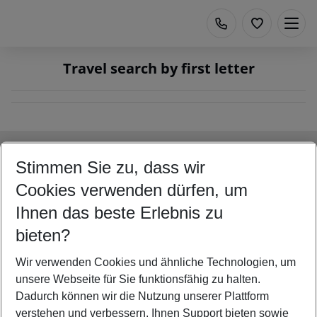
Travel search by first letter
Footer
Footer navigation
Title A
Stimmen Sie zu, dass wir
Link A
Cookies verwenden dürfen, um
Title B
Ihnen das beste Erlebnis zu
Link A
bieten?
Title C
Link A
Wir verwenden Cookies und ähnliche Technologien, um
unsere Webseite für Sie funktionsfähig zu halten.
Dadurch können wir die Nutzung unserer Plattform
verstehen und verbessern, Ihnen Support bieten sowie
©
2026
All rights reserved