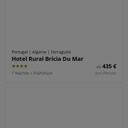
Portugal | Algarve | Ferragudo
Hotel Rural Brícia Du Mar
435
€
ab
4
7 Nächte
+
Frühstück
pro Person