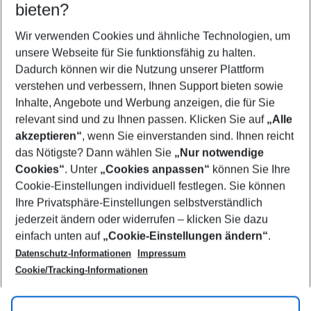
bieten?
Mallorca
Griechenland
Kanaren
Portugal
Wien
London
Barcelona
Stockholm
Wir verwenden Cookies und ähnliche Technologien, um
unsere Webseite für Sie funktionsfähig zu halten.
Dadurch können wir die Nutzung unserer Plattform
Jetzt entdecken
Jetzt entdecken
Jetzt entdecken
Jetzt entdecken
Jetzt entdecken
Jetzt entdecken
Jetzt entdecken
Jetzt entdecken
verstehen und verbessern, Ihnen Support bieten sowie
Inhalte, Angebote und Werbung anzeigen, die für Sie
Next
relevant sind und zu Ihnen passen. Klicken Sie auf
„Alle
akzeptieren“
, wenn Sie einverstanden sind. Ihnen reicht
das Nötigste? Dann wählen Sie
„Nur notwendige
Footer
Cookies“
. Unter
„Cookies anpassen“
können Sie Ihre
Footer navigation
Cookie-Einstellungen individuell festlegen. Sie können
Über uns
Ihre Privatsphäre-Einstellungen selbstverständlich
AGB
jederzeit ändern oder widerrufen – klicken Sie dazu
Service & Hilfe
Cookie-Einstellungen ändern
einfach unten auf
„Cookie-Einstellungen ändern“
.
Barrierefreies Reisen
Datenschutz-Informationen
Impressum
Cookie-Richtlinie
Folgen Sie uns
Check-in
Cookie/Tracking-Informationen
Datenschutz
FAQ
Impressum
Flugbeschränkungen