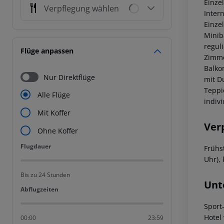
Einze
Verpflegung wählen
Inter
Einze
Miniba
regul
Flüge anpassen
Zimme
Balko
Nur Direktflüge
mit D
Teppi
Alle Flüge
indiv
Mit Koffer
Ver
Ohne Koffer
Flugdauer
Flugdauer
Frühst
Uhr), 
Bis zu 24 Stunden
Unt
Abflugzeiten
Abflugzeiten
Sport
Hotel
00:00
23:59