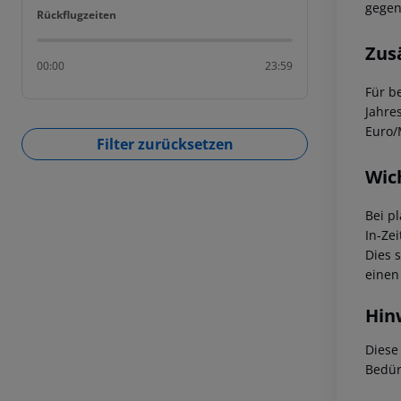
gegen
Rückflugzeiten
Rückflugzeiten
Zus
00:00
23:59
Für b
Jahre
Euro/
Filter zurücksetzen
Wic
Bei p
In-Zei
Dies 
einen
Hin
Diese
Bedür