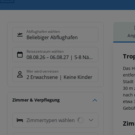
Abflughafen wählen
Ang
Beliebiger Abflughafen
Hot
Reisezeitraum wählen
Tro
08.08.26
–
06.08.27
5-8 Nächte
Das H
Wer wird verreisen
entfe
2 Erwachsene
Keine Kinder
Stadt
30 m 
nach 
Zimmer & Verpflegung
etwa 
Gebüh
Zimmertypen wählen
Zim