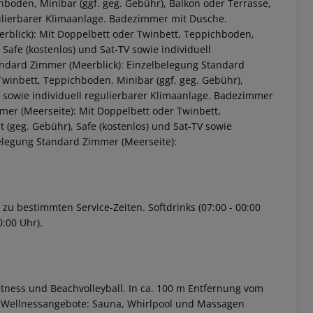
boden, Minibar (ggf. geg. Gebühr), Balkon oder Terrasse,
egulierbarer Klimaanlage. Badezimmer mit Dusche.
blick): Mit Doppelbett oder Twinbett, Teppichboden,
 Safe (kostenlos) und Sat-TV sowie individuell
ndard Zimmer (Meerblick): Einzelbelegung Standard
winbett, Teppichboden, Minibar (ggf. geg. Gebühr),
TV sowie individuell regulierbarer Klimaanlage. Badezimmer
er (Meerseite): Mit Doppelbett oder Twinbett,
 (geg. Gebühr), Safe (kostenlos) und Sat-TV sowie
elegung Standard Zimmer (Meerseite):
 akzeptieren
n zu bestimmten Service-Zeiten. Softdrinks (07:00 - 00:00
0:00 Uhr).
Fitness und Beachvolleyball. In ca. 100 m Entfernung vom
n. Wellnessangebote: Sauna, Whirlpool und Massagen