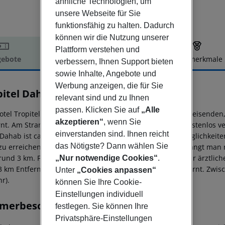
ähnliche Technologien, um
unsere Webseite für Sie
funktionsfähig zu halten. Dadurch
können wir die Nutzung unserer
Plattform verstehen und
ebote
Hotelbeschreibung
Hotelmerkmale
verbessern, Ihnen Support bieten
elbeschreibung
sowie Inhalte, Angebote und
Werbung anzeigen, die für Sie
pitel Dahab Oasis
relevant sind und zu Ihnen
4
passen. Klicken Sie auf
„Alle
otel Tropitel Dahab Oasis , beliebt speziell bei Hochzeitsreisende
akzeptieren“
, wenn Sie
rnt. Am Strand sind Sonnenschirme und Sonnenliegen kostenlos ver
einverstanden sind. Ihnen reicht
 Dahab ist ca. 3 km entfernt (dahab ca. 3 km). Einkaufsmöglichkeite
das Nötigste? Dann wählen Sie
zu erreichen. Zu den nächsten Bars und Restaurants gelangt man 
rund 3 km. Für Mobilität sorgt ein Taxistand (ca. 3 km). Zur ärztli
„Nur notwendige Cookies“
.
3 km Entfernung. Der Flughafen (SSH) ist ca. 100 km entfernt. Zwis
Unter
„Cookies anpassen“
r).
können Sie Ihre Cookie-
Einstellungen individuell
merbeschreibung
festlegen. Sie können Ihre
Privatsphäre-Einstellungen