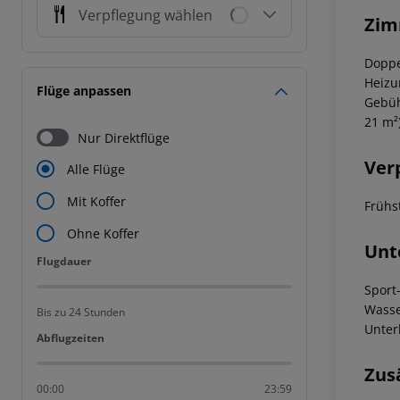
Verpflegung wählen
Zim
Doppe
Heizun
Flüge anpassen
Gebüh
21 m²
Nur Direktflüge
Ver
Alle Flüge
Mit Koffer
Frühs
Ohne Koffer
Unt
Flugdauer
Flugdauer
Sport
Wasse
Bis zu 24 Stunden
Unter
Abflugzeiten
Abflugzeiten
Zus
00:00
23:59