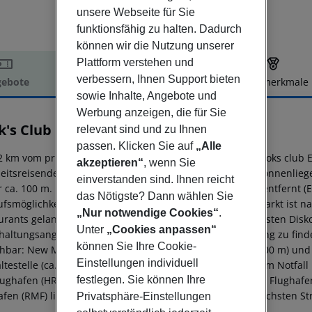
unsere Webseite für Sie
funktionsfähig zu halten. Dadurch
können wir die Nutzung unserer
Plattform verstehen und
verbessern, Ihnen Support bieten
ebote
Hotelbeschreibung
Hotelmerkmale
sowie Inhalte, Angebote und
elbeschreibung
Werbung anzeigen, die für Sie
k's Club El Gouna
relevant sind und zu Ihnen
4
passen. Klicken Sie auf
„Alle
2 km vom privaten Sandstrand entfernt liegt das Hotel Cooks club E
akzeptieren“
, wenn Sie
eitsreisenden ist. Am Strand sind Sonnenschirme und Sonnenliege
einverstanden sind. Ihnen reicht
r ca. 100 m. Die Stadt Downtown Hurghada ist ca. 35 km entfernt (E
das Nötigste? Dann wählen Sie
ufsmöglichkeiten liegen ca. 200 m vom Hotel, ein Supermarkt ist n
„Nur notwendige Cookies“
.
urants gelangt man ebenfalls nach rund 100 m. Zur nächsten Disk
Unter
„Cookies anpassen“
haltungsangebote wie ein Kino sind in ca. 1 km Entfernung zu fin
können Sie Ihre Cookie-
chbar: New Marina (ca. 10 km), Downtown El Gouna (ca. 100 m) und
Einstellungen individuell
ltestelle (ca. 150 m entfernt). Zur ärztlichen Versorgung im Notfal
festlegen. Sie können Ihre
lughafen (HRG) ist ca. 40 km entfernt. Zwischen Hotel und Flughafen
afen (RMF) liegt in etwa 250 km Entfernung. Auch zum nächsten Str
Privatsphäre-Einstellungen