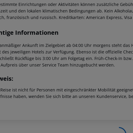
estimmte Einrichtungen oder Aktivitäten können zusätzliche Gebüh
szeit und den lokalen klimatischen Bedingungen ab. Kein Alkoholau
ch, französisch und russisch. Kreditkarten: American Express, Visa
htige Informationen
lanmäßiger Ankunft im Zielgebiet ab 04:00 Uhr morgens steht das H
t des jeweiligen Hotels zur Verfügung. Ebenso ist die offizielle Ch
schließt Rückflüge bis 3:00 Uhr am Folgetag ein. Früh-Check-In bz
 Aufpreis über unser Service Team hinzugebucht werden.
weis:
 Reise ist nicht für Personen mit eingeschränkter Mobilität geeign
fnisse haben, wenden Sie sich bitte an unseren Kundenservice, be