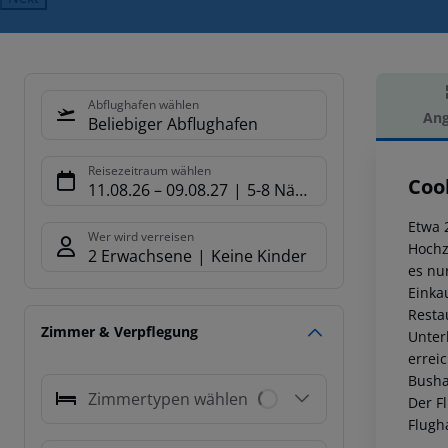
Abflughafen wählen
Ang
Beliebiger Abflughafen
Hot
Reisezeitraum wählen
Coo
11.08.26
–
09.08.27
5-8 Nächte
Etwa 
Wer wird verreisen
Hochz
2 Erwachsene
Keine Kinder
es nu
Einka
Resta
Zimmer & Verpflegung
Unter
errei
Busha
Zimmertypen wählen
Der F
Flugh