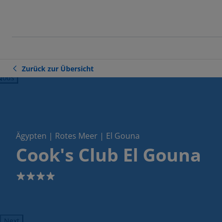
Zurück zur Übersicht
ious
Ägypten | Rotes Meer | El Gouna
Cook's Club El Gouna
4
Next