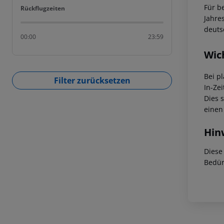
Für b
Rückflugzeiten
Rückflugzeiten
Jahre
deuts
00:00
23:59
Wic
Bei p
Filter zurücksetzen
In-Zei
Dies 
einen
Hin
Diese
Bedür