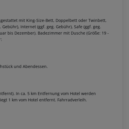
estattet mit King-Size-Bett, Doppelbett oder Twinbett,
 Gebühr), Internet (ggf. geg. Gebühr), Safe (ggf. geg.
anuar bis Dezember). Badezimmer mit Dusche (Größe: 19 -
:
 akzeptieren
rühstück und Abendessen.
ntfernt). In ca. 5 km Entfernung vom Hotel werden
liegt 1 km vom Hotel entfernt. Fahrradverleih.