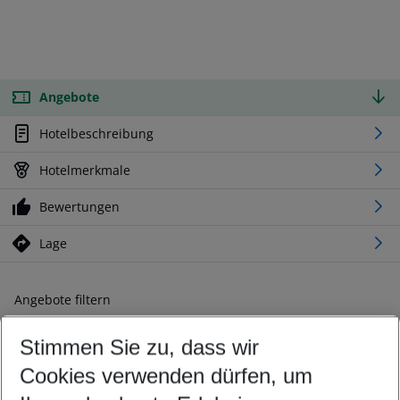
Angebote
Hotelbeschreibung
Hotelmerkmale
Bewertungen
Lage
Angebote filtern
Ändern Sie Ihre Kriterien nach Ihren Wünschen
Stimmen Sie zu, dass wir
Abflughafen wählen
Beliebiger Abflughafen
Cookies verwenden dürfen, um
Reisezeitraum wählen