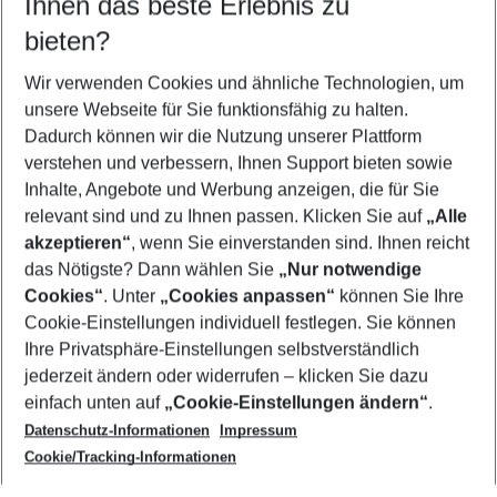
Ihnen das beste Erlebnis zu
12.08.26
–
10.08.27
5-8 Nächte
bieten?
Wer wird verreisen
2 Erwachsene
Keine Kinder
Wir verwenden Cookies und ähnliche Technologien, um
unsere Webseite für Sie funktionsfähig zu halten.
Mehr Filter anzeigen
Dadurch können wir die Nutzung unserer Plattform
verstehen und verbessern, Ihnen Support bieten sowie
Inhalte, Angebote und Werbung anzeigen, die für Sie
relevant sind und zu Ihnen passen. Klicken Sie auf
„Alle
akzeptieren“
, wenn Sie einverstanden sind. Ihnen reicht
das Nötigste? Dann wählen Sie
„Nur notwendige
Footer
Cookies“
. Unter
„Cookies anpassen“
können Sie Ihre
Footer navigation
Cookie-Einstellungen individuell festlegen. Sie können
Über uns
Ihre Privatsphäre-Einstellungen selbstverständlich
AGB
jederzeit ändern oder widerrufen – klicken Sie dazu
Service & Hilfe
Cookie-Einstellungen ändern
einfach unten auf
„Cookie-Einstellungen ändern“
.
Barrierefreies Reisen
Datenschutz-Informationen
Impressum
Cookie-Richtlinie
Folgen Sie uns
Check-in
Cookie/Tracking-Informationen
Datenschutz
FAQ
Impressum