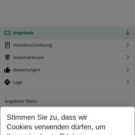
Angebote
Hotelbeschreibung
Hotelmerkmale
Bewertungen
Lage
Angebote filtern
Ändern Sie Ihre Kriterien nach Ihren Wünschen
Stimmen Sie zu, dass wir
Abflughafen wählen
Beliebiger Abflughafen
Cookies verwenden dürfen, um
Reisezeitraum wählen