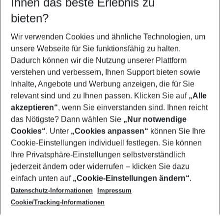
Ihnen das beste Erlebnis zu
10.08.26
–
08.08.27
5-8 Nächte
bieten?
Wer wird verreisen
2 Erwachsene
Keine Kinder
Wir verwenden Cookies und ähnliche Technologien, um
unsere Webseite für Sie funktionsfähig zu halten.
Mehr Filter anzeigen
Dadurch können wir die Nutzung unserer Plattform
verstehen und verbessern, Ihnen Support bieten sowie
Inhalte, Angebote und Werbung anzeigen, die für Sie
relevant sind und zu Ihnen passen. Klicken Sie auf
„Alle
akzeptieren“
, wenn Sie einverstanden sind. Ihnen reicht
das Nötigste? Dann wählen Sie
„Nur notwendige
Footer
Cookies“
. Unter
„Cookies anpassen“
können Sie Ihre
Footer navigation
Cookie-Einstellungen individuell festlegen. Sie können
Über uns
Ihre Privatsphäre-Einstellungen selbstverständlich
AGB
jederzeit ändern oder widerrufen – klicken Sie dazu
Service & Hilfe
Cookie-Einstellungen ändern
einfach unten auf
„Cookie-Einstellungen ändern“
.
Barrierefreies Reisen
Datenschutz-Informationen
Impressum
Cookie-Richtlinie
Folgen Sie uns
Check-in
Cookie/Tracking-Informationen
Datenschutz
FAQ
Impressum