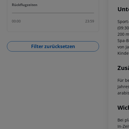
Rückflugzeiten
Rückflugzeiten
Unt
Sport-
00:00
23:59
(09:30
200 m
Spa-B
Filter zurücksetzen
von J
Kinde
Zus
Für b
Jahre
arabi
Wic
Bei p
In-Zei