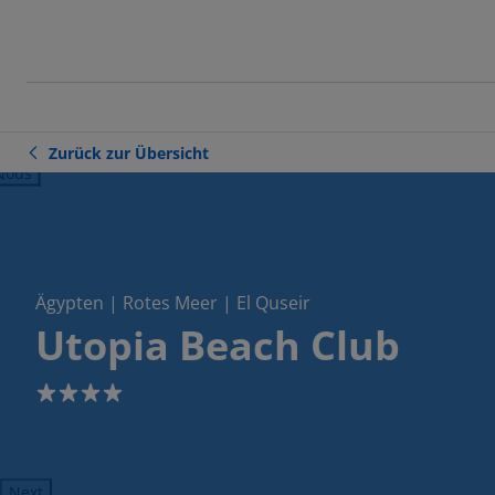
Zurück zur Übersicht
ious
Ägypten | Rotes Meer | El Quseir
Utopia Beach Club
4
Next