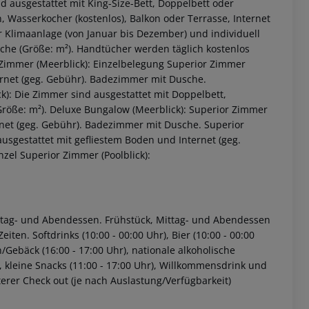
d ausgestattet mit King-Size-Bett, Doppelbett oder
en, Wasserkocher (kostenlos), Balkon oder Terrasse, Internet
er Klimaanlage (von Januar bis Dezember) und individuell
che (Größe: m²). Handtücher werden täglich kostenlos
r Zimmer (Meerblick): Einzelbelegung Superior Zimmer
ernet (geg. Gebühr). Badezimmer mit Dusche.
k): Die Zimmer sind ausgestattet mit Doppelbett,
röße: m²). Deluxe Bungalow (Meerblick): Superior Zimmer
ernet (geg. Gebühr). Badezimmer mit Dusche. Superior
ausgestattet mit gefliestem Boden und Internet (geg.
zel Superior Zimmer (Poolblick):
 akzeptieren
 Mittag- und Abendessen. Frühstück, Mittag- und Abendessen
en. Softdrinks (10:00 - 00:00 Uhr), Bier (10:00 - 00:00
n/Gebäck (16:00 - 17:00 Uhr), nationale alkoholische
), kleine Snacks (11:00 - 17:00 Uhr), Willkommensdrink und
erer Check out (je nach Auslastung/Verfügbarkeit)