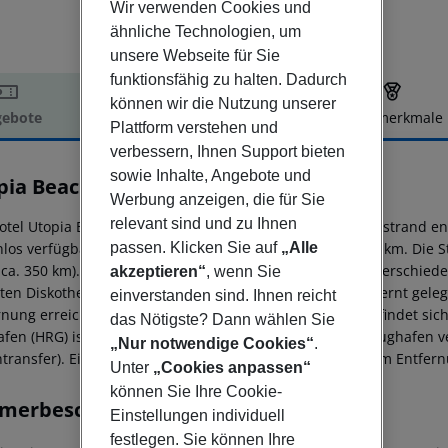
Wir verwenden Cookies und
ähnliche Technologien, um
unsere Webseite für Sie
funktionsfähig zu halten. Dadurch
können wir die Nutzung unserer
ebote
Hotelbeschreibung
Hotelmerkmale
Plattform verstehen und
elbeschreibung
verbessern, Ihnen Support bieten
sowie Inhalte, Angebote und
pia Beach Club
Werbung anzeigen, die für Sie
4
relevant sind und zu Ihnen
otel Utopia Beach Club liegt ca. 200 m vom privaten Sandstrand 
passen. Klicken Sie auf
„Alle
nlos verfügbar. Zum touristischen Zentrum sind es ca. 40 km. Die St
 ca. 350 km). In der Umgebung des Hotels befinden sich verschied
akzeptieren“
, wenn Sie
ten Diskothek gelangt man nach rund 20 km. Weiter entfernt gele
einverstanden sind. Ihnen reicht
rnung erreichen. Zur ärztlichen Versorgung im Notfall befindet si
das Nötigste? Dann wählen Sie
afen (HRG) ist ca. 181 km entfernt. Zwischen Hotel und Flughafen v
„Nur notwendige Cookies“
.
transfer). Ein weiterer Flughafen (RMF) liegt in etwa 40 km Entfer
Unter
„Cookies anpassen“
können Sie Ihre Cookie-
merbeschreibung
Einstellungen individuell
festlegen. Sie können Ihre