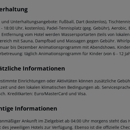
erhaltung
 und Unterhaltungsangebote: Fußball, Dart (kostenlos), Tischtennis 
 - 18:00 Uhr, kostenlos), Padel-Tennisplatz (geg. Gebühr), Aerobic, B
 Entfernung vom Hotel werden Wassersportarten (teils von lokalen 
ereich mit Sauna, Dampfbad und Massagen gegen Gebühr. Whirlpoo
anuar bis Dezember Animationsprogramm mit Abendshows. Kinder f
rbetreuung: täglich Animationsprogramm für Kinder (von 6 - 12 Jahr
ätzliche Informationen
estimmte Einrichtungen oder Aktivitäten können zusätzliche Gebüh
szeit und den lokalen klimatischen Bedingungen ab. Servicesprachen
sch. Kreditkarten: Euro/MasterCard und Visa.
htige Informationen
lanmäßiger Ankunft im Zielgebiet ab 04:00 Uhr morgens steht das H
t des jeweiligen Hotels zur Verfügung. Ebenso ist die offizielle Ch