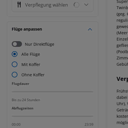
Super
Verpflegung wählen
Twinbe
(geg.
regul
gewec
Flüge anpassen
(Meer
Einze
Nur Direktflüge
gefli
(Pool
Alle Flüge
Zimme
Gebüh
Mit Koffer
Ohne Koffer
Ver
Flugdauer
Flugdauer
Frühs
dabei
Bis zu 24 Stunden
Uhr), 
Abflugzeiten
Abflugzeiten
Geträ
koste
mögli
00:00
23:59