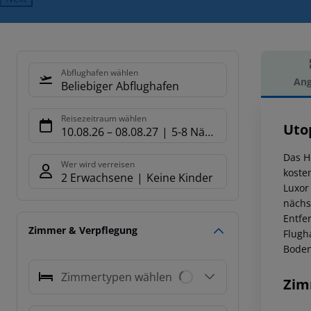
Abflughafen wählen
Ang
Beliebiger Abflughafen
Hot
Reisezeitraum wählen
Uto
10.08.26
–
08.08.27
5-8 Nächte
Das H
Wer wird verreisen
koste
2 Erwachsene
Keine Kinder
Luxor
nächs
Entfe
Zimmer & Verpflegung
Flugh
Boden
Zimmertypen wählen
Zim