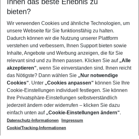
Ihnen das beste Erlebnis zu
09.08.26
–
07.08.27
5-8 Nächte
bieten?
Wer wird verreisen
2 Erwachsene
Keine Kinder
Wir verwenden Cookies und ähnliche Technologien, um
unsere Webseite für Sie funktionsfähig zu halten.
Mehr Filter anzeigen
Dadurch können wir die Nutzung unserer Plattform
verstehen und verbessern, Ihnen Support bieten sowie
Inhalte, Angebote und Werbung anzeigen, die für Sie
relevant sind und zu Ihnen passen. Klicken Sie auf
„Alle
akzeptieren“
, wenn Sie einverstanden sind. Ihnen reicht
das Nötigste? Dann wählen Sie
„Nur notwendige
Footer
Cookies“
. Unter
„Cookies anpassen“
können Sie Ihre
Footer navigation
Cookie-Einstellungen individuell festlegen. Sie können
Über uns
Ihre Privatsphäre-Einstellungen selbstverständlich
AGB
jederzeit ändern oder widerrufen – klicken Sie dazu
Service & Hilfe
Cookie-Einstellungen ändern
einfach unten auf
„Cookie-Einstellungen ändern“
.
Barrierefreies Reisen
Datenschutz-Informationen
Impressum
Cookie-Richtlinie
Folgen Sie uns
Check-in
Cookie/Tracking-Informationen
Datenschutz
FAQ
Impressum