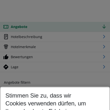
Angebote
Hotelbeschreibung
Hotelmerkmale
Bewertungen
Lage
Angebote filtern
Ändern Sie Ihre Kriterien nach Ihren Wünschen
Stimmen Sie zu, dass wir
Abflughafen wählen
Beliebiger Abflughafen
Cookies verwenden dürfen, um
Reisezeitraum wählen