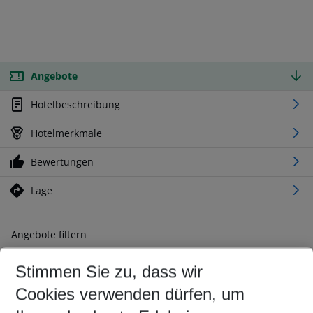
Angebote
Hotelbeschreibung
Hotelmerkmale
Bewertungen
Lage
Angebote filtern
Ändern Sie Ihre Kriterien nach Ihren Wünschen
Stimmen Sie zu, dass wir
Abflughafen wählen
Beliebiger Abflughafen
Cookies verwenden dürfen, um
Reisezeitraum wählen