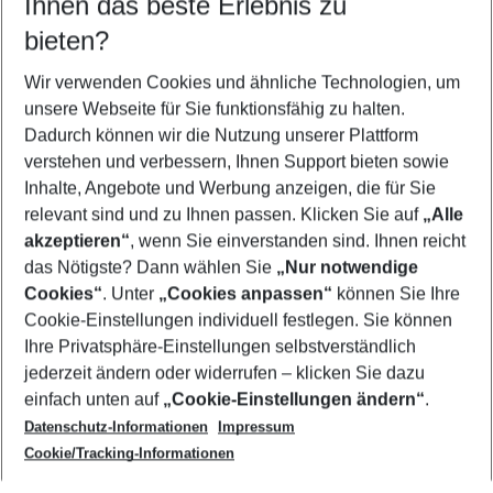
Ihnen das beste Erlebnis zu
11.08.26
–
09.08.27
5-8 Nächte
bieten?
Wer wird verreisen
2 Erwachsene
Keine Kinder
Wir verwenden Cookies und ähnliche Technologien, um
unsere Webseite für Sie funktionsfähig zu halten.
Mehr Filter anzeigen
Dadurch können wir die Nutzung unserer Plattform
verstehen und verbessern, Ihnen Support bieten sowie
Inhalte, Angebote und Werbung anzeigen, die für Sie
relevant sind und zu Ihnen passen. Klicken Sie auf
„Alle
akzeptieren“
, wenn Sie einverstanden sind. Ihnen reicht
das Nötigste? Dann wählen Sie
„Nur notwendige
Footer
Cookies“
. Unter
„Cookies anpassen“
können Sie Ihre
Footer navigation
Cookie-Einstellungen individuell festlegen. Sie können
Über uns
Ihre Privatsphäre-Einstellungen selbstverständlich
AGB
jederzeit ändern oder widerrufen – klicken Sie dazu
Service & Hilfe
Cookie-Einstellungen ändern
einfach unten auf
„Cookie-Einstellungen ändern“
.
Barrierefreies Reisen
Datenschutz-Informationen
Impressum
Cookie-Richtlinie
Folgen Sie uns
Check-in
Cookie/Tracking-Informationen
Datenschutz
FAQ
Impressum