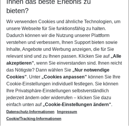
Ihnen das beste Erlebnis zu
08.08.26
–
06.08.27
5-8 Nächte
bieten?
Wer wird verreisen
2 Erwachsene
Keine Kinder
Wir verwenden Cookies und ähnliche Technologien, um
unsere Webseite für Sie funktionsfähig zu halten.
Mehr Filter anzeigen
Dadurch können wir die Nutzung unserer Plattform
verstehen und verbessern, Ihnen Support bieten sowie
Inhalte, Angebote und Werbung anzeigen, die für Sie
relevant sind und zu Ihnen passen. Klicken Sie auf
„Alle
akzeptieren“
, wenn Sie einverstanden sind. Ihnen reicht
das Nötigste? Dann wählen Sie
„Nur notwendige
Footer
Cookies“
. Unter
„Cookies anpassen“
können Sie Ihre
Footer navigation
Cookie-Einstellungen individuell festlegen. Sie können
Über uns
Ihre Privatsphäre-Einstellungen selbstverständlich
AGB
jederzeit ändern oder widerrufen – klicken Sie dazu
Service & Hilfe
Cookie-Einstellungen ändern
einfach unten auf
„Cookie-Einstellungen ändern“
.
Barrierefreies Reisen
Datenschutz-Informationen
Impressum
Cookie-Richtlinie
Folgen Sie uns
Check-in
Cookie/Tracking-Informationen
Datenschutz
FAQ
Impressum