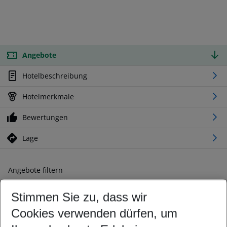
Angebote
Hotelbeschreibung
Hotelmerkmale
Bewertungen
Lage
Angebote filtern
Ändern Sie Ihre Kriterien nach Ihren Wünschen
Stimmen Sie zu, dass wir
Abflughafen wählen
Beliebiger Abflughafen
Cookies verwenden dürfen, um
Reisezeitraum wählen