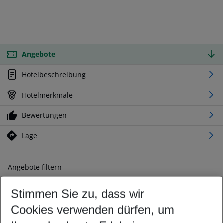
Angebote
Hotelbeschreibung
Hotelmerkmale
Bewertungen
Lage
Angebote filtern
Ändern Sie Ihre Kriterien nach Ihren Wünschen
Stimmen Sie zu, dass wir
Abflughafen wählen
Beliebiger Abflughafen
Cookies verwenden dürfen, um
Reisezeitraum wählen