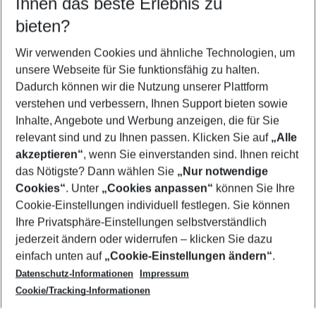
Ihnen das beste Erlebnis zu
10.08.26
–
08.08.27
5-8 Nächte
bieten?
Wer wird verreisen
2 Erwachsene
Keine Kinder
Wir verwenden Cookies und ähnliche Technologien, um
unsere Webseite für Sie funktionsfähig zu halten.
Mehr Filter anzeigen
Dadurch können wir die Nutzung unserer Plattform
verstehen und verbessern, Ihnen Support bieten sowie
Inhalte, Angebote und Werbung anzeigen, die für Sie
relevant sind und zu Ihnen passen. Klicken Sie auf
„Alle
akzeptieren“
, wenn Sie einverstanden sind. Ihnen reicht
das Nötigste? Dann wählen Sie
„Nur notwendige
Footer
Cookies“
. Unter
„Cookies anpassen“
können Sie Ihre
Footer navigation
Cookie-Einstellungen individuell festlegen. Sie können
Über uns
Ihre Privatsphäre-Einstellungen selbstverständlich
AGB
jederzeit ändern oder widerrufen – klicken Sie dazu
Service & Hilfe
Cookie-Einstellungen ändern
einfach unten auf
„Cookie-Einstellungen ändern“
.
Barrierefreies Reisen
Datenschutz-Informationen
Impressum
Cookie-Richtlinie
Folgen Sie uns
Check-in
Cookie/Tracking-Informationen
Datenschutz
FAQ
Impressum