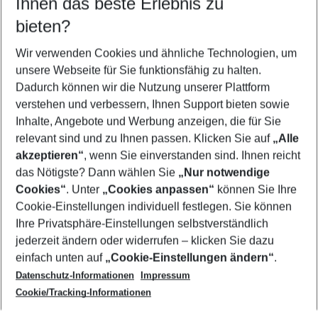
Ihnen das beste Erlebnis zu
12.08.26
–
10.08.27
5-8 Nächte
bieten?
Wer wird verreisen
2 Erwachsene
Keine Kinder
Wir verwenden Cookies und ähnliche Technologien, um
unsere Webseite für Sie funktionsfähig zu halten.
Mehr Filter anzeigen
Dadurch können wir die Nutzung unserer Plattform
verstehen und verbessern, Ihnen Support bieten sowie
Inhalte, Angebote und Werbung anzeigen, die für Sie
relevant sind und zu Ihnen passen. Klicken Sie auf
„Alle
akzeptieren“
, wenn Sie einverstanden sind. Ihnen reicht
das Nötigste? Dann wählen Sie
„Nur notwendige
Footer
Cookies“
. Unter
„Cookies anpassen“
können Sie Ihre
Footer navigation
Cookie-Einstellungen individuell festlegen. Sie können
Über uns
Ihre Privatsphäre-Einstellungen selbstverständlich
AGB
jederzeit ändern oder widerrufen – klicken Sie dazu
Service & Hilfe
Cookie-Einstellungen ändern
einfach unten auf
„Cookie-Einstellungen ändern“
.
Barrierefreies Reisen
Datenschutz-Informationen
Impressum
Cookie-Richtlinie
Folgen Sie uns
Check-in
Cookie/Tracking-Informationen
Datenschutz
FAQ
Impressum