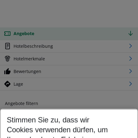
Angebote
Hotelbeschreibung
Hotelmerkmale
Bewertungen
Lage
Angebote filtern
Ändern Sie Ihre Kriterien nach Ihren Wünschen
Stimmen Sie zu, dass wir
Abflughafen wählen
Beliebiger Abflughafen
Cookies verwenden dürfen, um
Reisezeitraum wählen