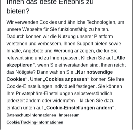
Ihnen das beste Erlebnis zu
09.08.26
–
07.08.27
5-8 Nächte
bieten?
Wer wird verreisen
2 Erwachsene
Keine Kinder
Wir verwenden Cookies und ähnliche Technologien, um
unsere Webseite für Sie funktionsfähig zu halten.
Mehr Filter anzeigen
Dadurch können wir die Nutzung unserer Plattform
verstehen und verbessern, Ihnen Support bieten sowie
Inhalte, Angebote und Werbung anzeigen, die für Sie
relevant sind und zu Ihnen passen. Klicken Sie auf
„Alle
akzeptieren“
, wenn Sie einverstanden sind. Ihnen reicht
das Nötigste? Dann wählen Sie
„Nur notwendige
Footer
Cookies“
. Unter
„Cookies anpassen“
können Sie Ihre
Footer navigation
Cookie-Einstellungen individuell festlegen. Sie können
Über uns
Ihre Privatsphäre-Einstellungen selbstverständlich
AGB
jederzeit ändern oder widerrufen – klicken Sie dazu
Service & Hilfe
Cookie-Einstellungen ändern
einfach unten auf
„Cookie-Einstellungen ändern“
.
Barrierefreies Reisen
Datenschutz-Informationen
Impressum
Cookie-Richtlinie
Folgen Sie uns
Check-in
Cookie/Tracking-Informationen
Datenschutz
FAQ
Impressum