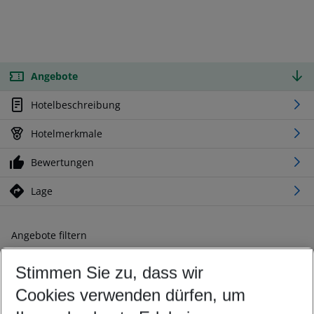
Angebote
Hotelbeschreibung
Hotelmerkmale
Bewertungen
Lage
Angebote filtern
Ändern Sie Ihre Kriterien nach Ihren Wünschen
Stimmen Sie zu, dass wir
Abflughafen wählen
Beliebiger Abflughafen
Cookies verwenden dürfen, um
Reisezeitraum wählen