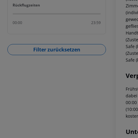
Rückflugzeiten
Rückflugzeiten
Zimme
(indiv
gewech
00:00
23:59
geflie
Handt
(Zuste
Safe 
Filter zurücksetzen
(Zuste
Safe 
Ver
Frühs
dabei
00:00 
(10:00
koste
Unt