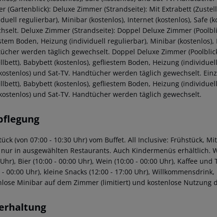
r (Gartenblick): Deluxe Zimmer (Strandseite): Mit Extrabett (Zustel
iduell regulierbar), Minibar (kostenlos), Internet (kostenlos), Safe
selt. Deluxe Zimmer (Strandseite): Doppel Deluxe Zimmer (Poolblick)
stem Boden, Heizung (individuell regulierbar), Minibar (kostenlos), 
ücher werden täglich gewechselt. Doppel Deluxe Zimmer (Poolblick)
llbett), Babybett (kostenlos), gefliestem Boden, Heizung (individuell
(kostenlos) und Sat-TV. Handtücher werden täglich gewechselt. Einz
llbett), Babybett (kostenlos), gefliestem Boden, Heizung (individuell
(kostenlos) und Sat-TV. Handtücher werden täglich gewechselt.
pflegung
tück (von 07:00 - 10:30 Uhr) vom Buffet. All Inclusive: Frühstück,
 nur in ausgewählten Restaurants. Auch Kindermenüs erhältlich. Wa
Uhr), Bier (10:00 - 00:00 Uhr), Wein (10:00 - 00:00 Uhr), Kaffee und
 - 00:00 Uhr), kleine Snacks (12:00 - 17:00 Uhr), Willkommensdrink,
nlose Minibar auf dem Zimmer (limitiert) und kostenlose Nutzung de
erhaltung