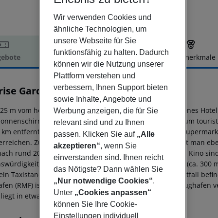
Wir verwenden Cookies und
ähnliche Technologien, um
unsere Webseite für Sie
funktionsfähig zu halten. Dadurch
ebote
Hotelbeschreibung
Hotelmerkmale
können wir die Nutzung unserer
elbeschreibung
Plattform verstehen und
verbessern, Ihnen Support bieten
rise Garden Beach Resort
5
sowie Inhalte, Angebote und
25 m vom hoteleigenen Sand-/Kiesstrand entfernt gelegenes Hotel
Werbung anzeigen, die für Sie
Sonnenschirme und Sonnenliegen kostenlos verfügbar. Zum tourist
relevant sind und zu Ihnen
0 km entfernt (El Gouna ca. 40 km, Luxor ca. 350 km). Ein Supermar
passen. Klicken Sie auf
„Alle
erreichen. Zu den nächsten Bars und Restaurants gelangt man ebe
akzeptieren“
, wenn Sie
ach rund 20 km. Weitere Unterhaltungsangebote wie ein Kino sind 
einverstanden sind. Ihnen reicht
swürdigkeiten sind vom Hotel aus erreichbar: Aqua Park (ca. 300 
das Nötigste? Dann wählen Sie
 ein Taxistand (ca. 50 m). Zur ärztlichen Versorgung im Notfall bef
„Nur notwendige Cookies“
.
afen (RMF) ist ca. 215 km entfernt. Zwischen Hotel und Flughafen v
Unter
„Cookies anpassen“
 liegt in etwa 6 km Entfernung.
können Sie Ihre Cookie-
Einstellungen individuell