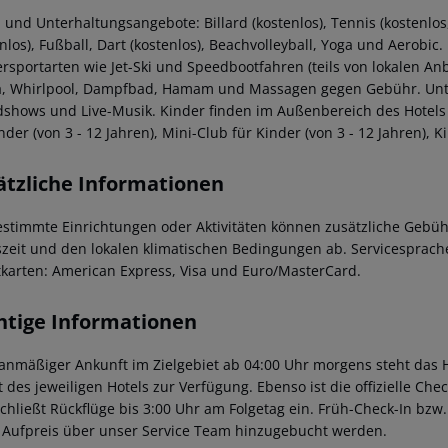
 und Unterhaltungsangebote: Billard (kostenlos), Tennis (kostenlos, 
enlos), Fußball, Dart (kostenlos), Beachvolleyball, Yoga und Aerobi
rsportarten wie Jet-Ski und Speedbootfahren (teils von lokalen An
, Whirlpool, Dampfbad, Hamam und Massagen gegen Gebühr. Unt
shows und Live-Musik. Kinder finden im Außenbereich des Hotels
nder (von 3 - 12 Jahren), Mini-Club für Kinder (von 3 - 12 Jahren),
ätzliche Informationen
estimmte Einrichtungen oder Aktivitäten können zusätzliche Gebüh
szeit und den lokalen klimatischen Bedingungen ab. Servicesprache
tkarten: American Express, Visa und Euro/MasterCard.
htige Informationen
lanmäßiger Ankunft im Zielgebiet ab 04:00 Uhr morgens steht das H
t des jeweiligen Hotels zur Verfügung. Ebenso ist die offizielle Ch
schließt Rückflüge bis 3:00 Uhr am Folgetag ein. Früh-Check-In bz
 Aufpreis über unser Service Team hinzugebucht werden.