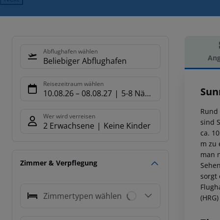
Abflughafen wählen
Ang
Beliebiger Abflughafen
Hot
Reisezeitraum wählen
Sun
10.08.26
–
08.08.27
5-8 Nächte
Rund 
Wer wird verreisen
sind 
2 Erwachsene
Keine Kinder
ca. 1
m zu 
man n
Zimmer & Verpflegung
Sehen
sorgt
Flugh
Zimmertypen wählen
(HRG)