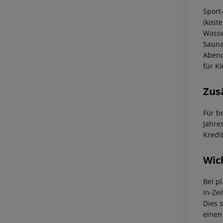
Sport-
(kost
Wasse
Sauna
Abend
für Ki
Zus
Für b
Jahre
Kredi
Wic
Bei p
In-Zei
Dies 
einen