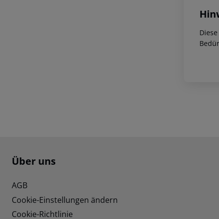
Hin
Diese
Bedür
Footer
Footer navigation
Über uns
AGB
Cookie-Einstellungen ändern
Cookie-Richtlinie