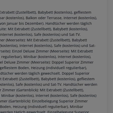
trabett (Zustellbett), Babybett (kostenlos), gefliestem
ar (kostenlos), Balkon oder Terrasse, Internet (kostenlos),
 (von Januar bis Dezember). Handtücher werden täglich
e: Mit Extrabett (Zustellbett), Babybett (kostenlos),
Internet (kostenlos), Safe (kostenlos) und Sat-TV.
 (Meerseite): Mit Extrabett (Zustellbett), Babybett
kostenlos), Internet (kostenlos), Safe (kostenlos) und Sat-
ite): Einzel Deluxe Zimmer (Meerseite): Mit Extrabett
 regulierbar), Minibar (kostenlos), Internet (kostenlos),
nzel Deluxe Zimmer (Meerseite): Doppel Superior Zimmer
, gefliestem Boden, Heizung (individuell regulierbar),
 akzeptieren
Handtücher werden täglich gewechselt. Doppel Superior
Extrabett (Zustellbett), Babybett (kostenlos), gefliestem
kostenlos), Safe (kostenlos) und Sat-TV. Handtücher werden
Zimmer (Gartenblick): Mit Extrabett (Zustellbett),
Minibar (kostenlos), Internet (kostenlos), Safe (kostenlos)
mmer (Gartenblick): Einzelbelegung Superior Zimmer
m Boden, Heizung (individuell regulierbar), Minibar
er werden täglich gewechselt. Einzelbelegung Superior