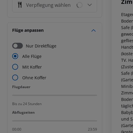
Zim
Verpflegung wählen
Etage
Boden,
Safe 
Flüge anpassen
gewec
geflie
Nur Direktflüge
Handt
(koste
Alle Flüge
TV. H
(Zuste
Mit Koffer
Safe 
Ohne Koffer
(Garte
Minib
Flugdauer
Flugdauer
Zimmer
Boden
Bis zu 24 Stunden
tägli
Babybe
Abflugzeiten
Abflugzeiten
und S
(Garte
00:00
23:59
(kost