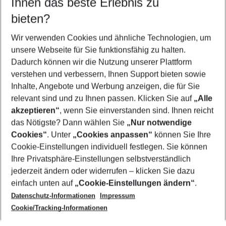
Ihnen das beste Erlebnis zu
08.08.26
–
06.08.27
5-8 Nächte
bieten?
Wer wird verreisen
2 Erwachsene
Keine Kinder
Wir verwenden Cookies und ähnliche Technologien, um
unsere Webseite für Sie funktionsfähig zu halten.
Mehr Filter anzeigen
Dadurch können wir die Nutzung unserer Plattform
verstehen und verbessern, Ihnen Support bieten sowie
Inhalte, Angebote und Werbung anzeigen, die für Sie
relevant sind und zu Ihnen passen. Klicken Sie auf
„Alle
akzeptieren“
, wenn Sie einverstanden sind. Ihnen reicht
das Nötigste? Dann wählen Sie
„Nur notwendige
Footer
Cookies“
. Unter
„Cookies anpassen“
können Sie Ihre
Footer navigation
Cookie-Einstellungen individuell festlegen. Sie können
Über uns
Ihre Privatsphäre-Einstellungen selbstverständlich
AGB
jederzeit ändern oder widerrufen – klicken Sie dazu
Service & Hilfe
Cookie-Einstellungen ändern
einfach unten auf
„Cookie-Einstellungen ändern“
.
Barrierefreies Reisen
Datenschutz-Informationen
Impressum
Cookie-Richtlinie
Folgen Sie uns
Check-in
Cookie/Tracking-Informationen
Datenschutz
FAQ
Impressum