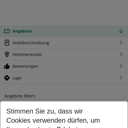
Angebote
Hotelbeschreibung
Hotelmerkmale
Bewertungen
Lage
Angebote filtern
Ändern Sie Ihre Kriterien nach Ihren Wünschen
Stimmen Sie zu, dass wir
Abflughafen wählen
Beliebiger Abflughafen
Cookies verwenden dürfen, um
Reisezeitraum wählen