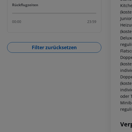
Rückflugzeiten
Rückflugzeiten
Kitche
(kost
Junio
00:00
23:59
Heizun
(kost
Delux
reguli
Filter zurücksetzen
Flatsc
Doppe
(koste
indivi
Doppe
(koste
indivi
oder 
Miniba
regul
Ver