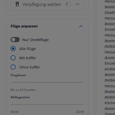
Heizun
Verpflegung wählen
(kost
(Stad
Heizun
(kost
Flüge anpassen
Einze
Heizun
Nur Direktflüge
(kost
(Nilb
Alle Flüge
Heizun
(kost
Mit Koffer
Einze
Ohne Koffer
(indiv
(kost
Flugdauer
Flugdauer
(Nilbl
Heizun
Bis zu 24 Stunden
(kost
(Nilb
Abflugzeiten
Abflugzeiten
Kitche
(kost
00:00
23:59
Stand