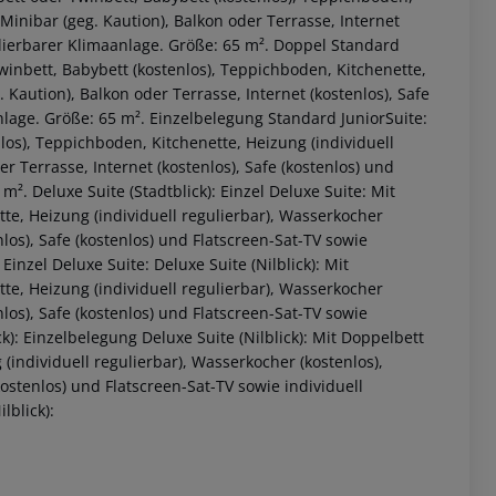
 Minibar (geg. Kaution), Balkon oder Terrasse, Internet
gulierbarer Klimaanlage. Größe: 65 m². Doppel Standard
winbett, Babybett (kostenlos), Teppichboden, Kitchenette,
 Kaution), Balkon oder Terrasse, Internet (kostenlos), Safe
nlage. Größe: 65 m². Einzelbelegung Standard JuniorSuite:
nlos), Teppichboden, Kitchenette, Heizung (individuell
r Terrasse, Internet (kostenlos), Safe (kostenlos) und
m². Deluxe Suite (Stadtblick): Einzel Deluxe Suite: Mit
te, Heizung (individuell regulierbar), Wasserkocher
nlos), Safe (kostenlos) und Flatscreen-Sat-TV sowie
Einzel Deluxe Suite: Deluxe Suite (Nilblick): Mit
te, Heizung (individuell regulierbar), Wasserkocher
nlos), Safe (kostenlos) und Flatscreen-Sat-TV sowie
ck): Einzelbelegung Deluxe Suite (Nilblick): Mit Doppelbett
(individuell regulierbar), Wasserkocher (kostenlos),
kostenlos) und Flatscreen-Sat-TV sowie individuell
lblick):