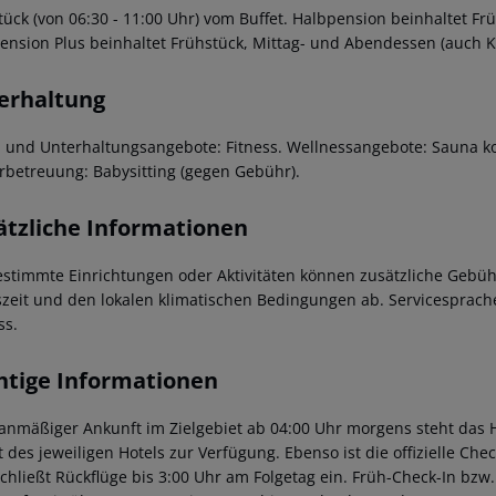
tück (von 06:30 - 11:00 Uhr) vom Buffet. Halbpension beinhaltet F
ension Plus beinhaltet Frühstück, Mittag- und Abendessen (auch K
erhaltung
- und Unterhaltungsangebote: Fitness. Wellnessangebote: Sauna 
rbetreuung: Babysitting (gegen Gebühr).
ätzliche Informationen
estimmte Einrichtungen oder Aktivitäten können zusätzliche Gebüh
szeit und den lokalen klimatischen Bedingungen ab. Servicesprache
ss.
htige Informationen
lanmäßiger Ankunft im Zielgebiet ab 04:00 Uhr morgens steht das H
t des jeweiligen Hotels zur Verfügung. Ebenso ist die offizielle Ch
schließt Rückflüge bis 3:00 Uhr am Folgetag ein. Früh-Check-In bz