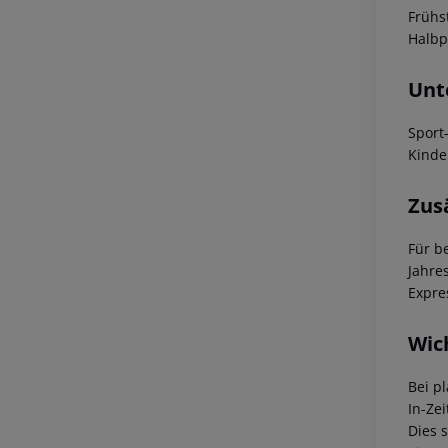
Frühs
Halbp
Unt
Sport
Kinde
Zus
Für b
Jahre
Expre
Wic
Bei p
In-Zei
Dies 