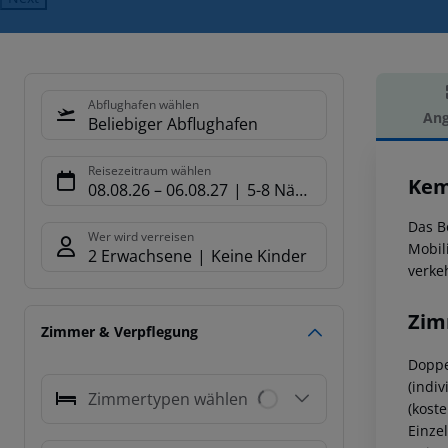
Abflughafen wählen
Ang
Beliebiger Abflughafen
Hot
Reisezeitraum wählen
Kem
08.08.26
–
06.08.27
5-8 Nächte
Das B
Wer wird verreisen
Mobil
2 Erwachsene
Keine Kinder
verke
Zim
Zimmer & Verpflegung
Doppe
(indiv
Zimmertypen wählen
(kost
Einze