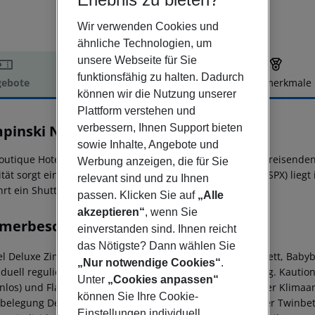
Wir verwenden Cookies und
ähnliche Technologien, um
unsere Webseite für Sie
funktionsfähig zu halten. Dadurch
ebote
Hotelbeschreibung
Hotelmerkmale
können wir die Nutzung unserer
elbeschreibung
Plattform verstehen und
pinski Nile Hotel Cairo
verbessern, Ihnen Support bieten
5
sowie Inhalte, Angebote und
outique Hotel Kempinski Nile Hotel, beliebt bei Hochzeitsreisenden,
Werbung anzeigen, die für Sie
ität sorgt ein Mietwagen-Verleih. Ein weiterer Flughafen (SPX) lie
relevant sind und zu Ihnen
hrt ein Shuttle (gegen Gebühr).
passen. Klicken Sie auf
„Alle
akzeptieren“
, wenn Sie
merbeschreibung
einverstanden sind. Ihnen reicht
das Nötigste? Dann wählen Sie
l Deluxe Zimmer (Stadtblick): Mit Doppelbett oder Twinbett, Babyb
„Nur notwendige Cookies“
.
iduell regulierbar), Wasserkocher (kostenlos), Minibar (geg. Kaution
Unter
„Cookies anpassen“
enlos) und Flatscreen-Sat-TV sowie individuell regulierbarer Klimaa
können Sie Ihre Cookie-
lbelegung Deluxe Zimmer (Stadtblick): Mit Doppelbett oder Twinbett
Einstellungen individuell