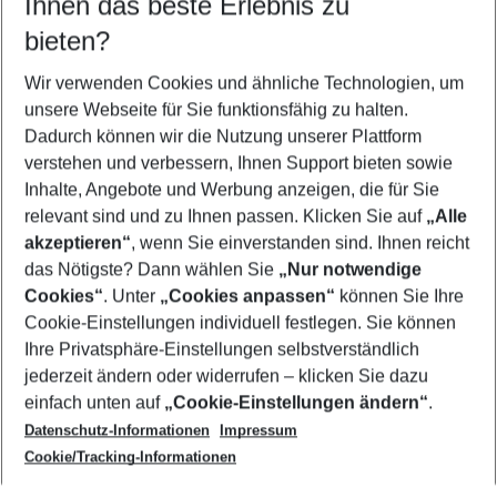
Ihnen das beste Erlebnis zu
10.08.26
–
08.08.27
5-8 Nächte
bieten?
Wer wird verreisen
2 Erwachsene
Keine Kinder
Wir verwenden Cookies und ähnliche Technologien, um
unsere Webseite für Sie funktionsfähig zu halten.
Mehr Filter anzeigen
Dadurch können wir die Nutzung unserer Plattform
verstehen und verbessern, Ihnen Support bieten sowie
Inhalte, Angebote und Werbung anzeigen, die für Sie
relevant sind und zu Ihnen passen. Klicken Sie auf
„Alle
akzeptieren“
, wenn Sie einverstanden sind. Ihnen reicht
das Nötigste? Dann wählen Sie
„Nur notwendige
Footer
Cookies“
. Unter
„Cookies anpassen“
können Sie Ihre
Footer navigation
Cookie-Einstellungen individuell festlegen. Sie können
Über uns
Ihre Privatsphäre-Einstellungen selbstverständlich
AGB
jederzeit ändern oder widerrufen – klicken Sie dazu
Service & Hilfe
Cookie-Einstellungen ändern
einfach unten auf
„Cookie-Einstellungen ändern“
.
Barrierefreies Reisen
Datenschutz-Informationen
Impressum
Cookie-Richtlinie
Folgen Sie uns
Check-in
Cookie/Tracking-Informationen
Datenschutz
FAQ
Impressum