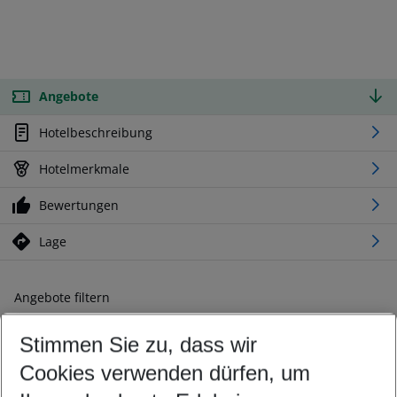
Angebote
Hotelbeschreibung
Hotelmerkmale
Bewertungen
Lage
Angebote filtern
Ändern Sie Ihre Kriterien nach Ihren Wünschen
Stimmen Sie zu, dass wir
Abflughafen wählen
Beliebiger Abflughafen
Cookies verwenden dürfen, um
Reisezeitraum wählen