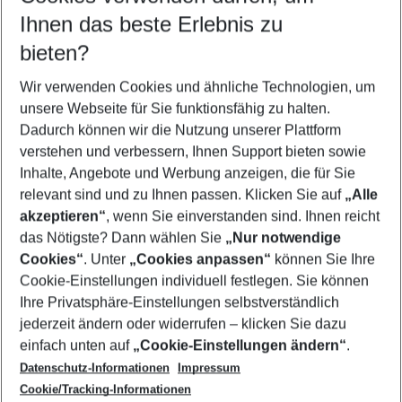
Reisezeitraum wählen
Ihnen das beste Erlebnis zu
09.08.26
–
07.08.27
5-8 Nächte
bieten?
Wer wird verreisen
2 Erwachsene
Keine Kinder
Wir verwenden Cookies und ähnliche Technologien, um
unsere Webseite für Sie funktionsfähig zu halten.
Mehr Filter anzeigen
Dadurch können wir die Nutzung unserer Plattform
verstehen und verbessern, Ihnen Support bieten sowie
Inhalte, Angebote und Werbung anzeigen, die für Sie
relevant sind und zu Ihnen passen. Klicken Sie auf
„Alle
akzeptieren“
, wenn Sie einverstanden sind. Ihnen reicht
das Nötigste? Dann wählen Sie
„Nur notwendige
Footer
Cookies“
. Unter
„Cookies anpassen“
können Sie Ihre
Footer navigation
Cookie-Einstellungen individuell festlegen. Sie können
Über uns
Ihre Privatsphäre-Einstellungen selbstverständlich
AGB
jederzeit ändern oder widerrufen – klicken Sie dazu
Service & Hilfe
Cookie-Einstellungen ändern
einfach unten auf
„Cookie-Einstellungen ändern“
.
Barrierefreies Reisen
Datenschutz-Informationen
Impressum
Cookie-Richtlinie
Folgen Sie uns
Check-in
Cookie/Tracking-Informationen
Datenschutz