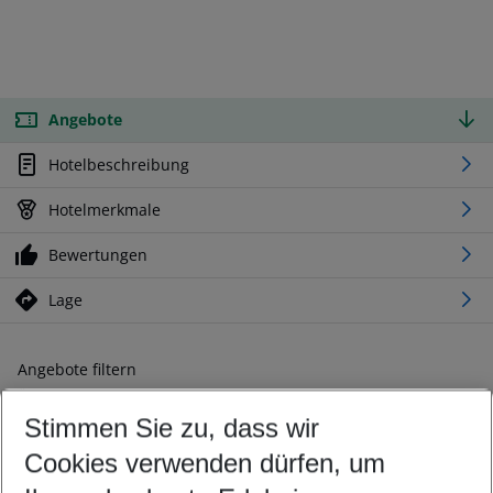
Angebote
Hotelbeschreibung
Hotelmerkmale
Bewertungen
Lage
Angebote filtern
Ändern Sie Ihre Kriterien nach Ihren Wünschen
Stimmen Sie zu, dass wir
Abflughafen wählen
Beliebiger Abflughafen
Cookies verwenden dürfen, um
Reisezeitraum wählen