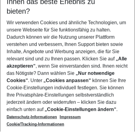
Ihnen das beste Erlebnis zu
10.08.26
–
08.08.27
5-8 Nächte
bieten?
Wer wird verreisen
2 Erwachsene
Keine Kinder
Wir verwenden Cookies und ähnliche Technologien, um
unsere Webseite für Sie funktionsfähig zu halten.
Mehr Filter anzeigen
Dadurch können wir die Nutzung unserer Plattform
verstehen und verbessern, Ihnen Support bieten sowie
Inhalte, Angebote und Werbung anzeigen, die für Sie
relevant sind und zu Ihnen passen. Klicken Sie auf
„Alle
akzeptieren“
, wenn Sie einverstanden sind. Ihnen reicht
das Nötigste? Dann wählen Sie
„Nur notwendige
Footer
Cookies“
. Unter
„Cookies anpassen“
können Sie Ihre
Footer navigation
Cookie-Einstellungen individuell festlegen. Sie können
Über uns
Ihre Privatsphäre-Einstellungen selbstverständlich
AGB
jederzeit ändern oder widerrufen – klicken Sie dazu
Service & Hilfe
Cookie-Einstellungen ändern
einfach unten auf
„Cookie-Einstellungen ändern“
.
Barrierefreies Reisen
Datenschutz-Informationen
Impressum
Cookie-Richtlinie
Folgen Sie uns
Check-in
Cookie/Tracking-Informationen
Datenschutz
FAQ
Impressum