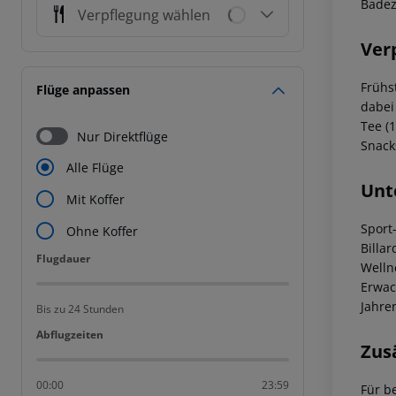
Badez
Verpflegung wählen
Ver
Frühs
Flüge anpassen
dabei
Tee (1
Nur Direktflüge
Snack
Alle Flüge
Unt
Mit Koffer
Sport
Ohne Koffer
Billa
Flugdauer
Flugdauer
Welln
Erwac
Jahren
Bis zu 24 Stunden
Abflugzeiten
Abflugzeiten
Zus
00:00
23:59
Für b