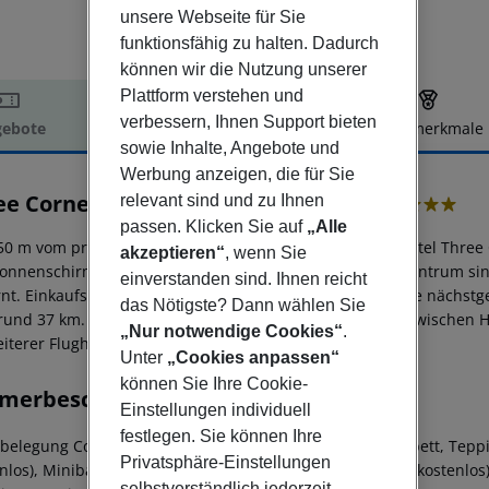
unsere Webseite für Sie
funktionsfähig zu halten. Dadurch
können wir die Nutzung unserer
Plattform verstehen und
verbessern, Ihnen Support bieten
ebote
Hotelbeschreibung
Hotelmerkmale
sowie Inhalte, Angebote und
elbeschreibung
Werbung anzeigen, die für Sie
ee Corners Happy Life Beach Resort
relevant sind und zu Ihnen
4
passen. Klicken Sie auf
„Alle
50 m vom privaten Sand-/Kiesstrand entfernt liegt das Hotel Three
akzeptieren“
, wenn Sie
onnenschirme kostenlos verfügbar. Zum touristischen Zentrum sind 
einverstanden sind. Ihnen reicht
rnt. Einkaufsmöglichkeiten liegen ca. 37 km vom Hotel. Die nächst
das Nötigste? Dann wählen Sie
rund 37 km. Der Flughafen (RMF) ist ca. 45 km entfernt. Zwischen H
„Nur notwendige Cookies“
.
eiterer Flughafen (HRG) liegt in etwa 262 km Entfernung.
Unter
„Cookies anpassen“
können Sie Ihre Cookie-
merbeschreibung
Einstellungen individuell
festlegen. Sie können Ihre
lbelegung Comfort Zimmer: Mit King-Size-Bett oder Twinbett, Teppi
Privatsphäre-Einstellungen
enlos), Minibar (geg. Gebühr), Balkon oder Terrasse, Safe (kostenlos
selbstverständlich jederzeit