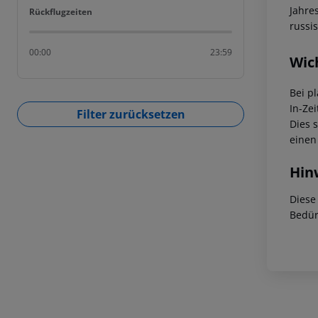
Jahre
Rückflugzeiten
Rückflugzeiten
russi
00:00
23:59
Wic
Bei p
In-Zei
Filter zurücksetzen
Dies 
einen
Hin
Diese
Bedür