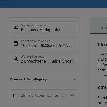
Abflughafen wählen
Ang
Beliebiger Abflughafen
Hot
Reisezeitraum wählen
Thr
10.08.26
–
08.08.27
5-8 Nächte
Etwa 
Wer wird verreisen
und S
2 Erwachsene
Keine Kinder
entfe
nach 
Ein w
Zimmer & Verpflegung
Zim
Zimmertypen wählen
Einze
(kost