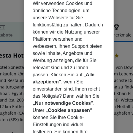
Wir verwenden Cookies und
ähnliche Technologien, um
unsere Webseite für Sie
funktionsfähig zu halten. Dadurch
können wir die Nutzung unserer
ebote
Hotelbeschreibung
Hotelmerkmale
Plattform verstehen und
elbeschreibung
verbessern, Ihnen Support bieten
sowie Inhalte, Angebote und
esta Hotel Tower & Casino Cairo
5
Werbung anzeigen, die für Sie
otel Sonesta Hotel Tower & Casino befindet sich ca. 11 km von Dow
relevant sind und zu Ihnen
inkaufen können Sie in diversen Geschäften sowie in einem Lebens
passen. Klicken Sie auf
„Alle
und Restaurants gelangt man nach rund 1 km. Auch die nächste Dis
akzeptieren“
, wenn Sie
haltungsangebote wie ein Kino sind in ca. 1 km Entfernung zu fin
einverstanden sind. Ihnen reicht
chbar: Egyptian Meuseum (ca. 7 km), Citadel (ca. 5 km) und Khan El K
das Nötigste? Dann wählen Sie
tand (ca. 200 m) und eine Bushaltestelle (ca. 500 m entfernt). Weit
„Nur notwendige Cookies“
.
12 km Entfernung erreichen. Zur ärztlichen Versorgung im Notfall 
Unter
„Cookies anpassen“
lughafen (CAI) ist ca. 5 km entfernt. Zwischen Hotel und Flughafen 
können Sie Ihre Cookie-
afen (SPX) liegt in etwa 70 km Entfernung.
Einstellungen individuell
festlegen. Sie können Ihre