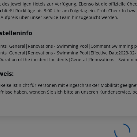
t des jeweiligen Hotels zur Verfügung. Ebenso ist die offizielle Ch
schließt Rückflüge bis 3:00 Uhr am Folgetag ein. Früh-Check-In bz
 Aufpreis über unser Service Team hinzugebucht werden.
stelleninfo
ents|General|Renovations - Swimming Pool|Comment:Swimming poo
ents|General|Renovations - Swimming Pool|Effective Date2023-02-
Duration of the incident
Incidents|General|Renovations - Swimmi
weis:
 Reise ist nicht für Personen mit eingeschränkter Mobilität geeign
fnisse haben, wenden Sie sich bitte an unseren Kundenservice, be