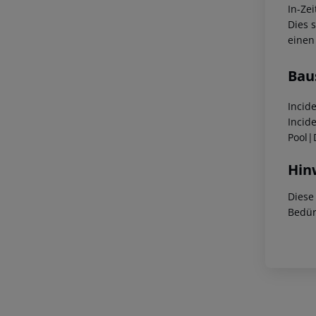
In-Zei
Dies 
einen
Bau
Incid
Incid
Pool|
Hin
Diese
Bedür