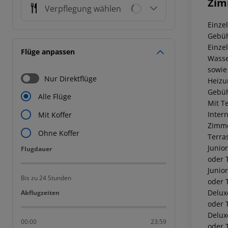
Zim
Verpflegung wählen
Einze
Gebüh
Einze
Flüge anpassen
Wasse
sowie
Nur Direktflüge
Heizun
Gebüh
Alle Flüge
Mit T
Inter
Mit Koffer
Zimme
Ohne Koffer
Terra
Junio
Flugdauer
Flugdauer
oder T
Junio
Bis zu 24 Stunden
oder T
Delux
Abflugzeiten
Abflugzeiten
oder T
Delux
00:00
23:59
oder 