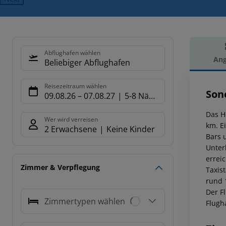
Abflughafen wählen
Ang
Beliebiger Abflughafen
Hot
Reisezeitraum wählen
Son
09.08.26
–
07.08.27
5-8 Nächte
Das H
Wer wird verreisen
km. E
2 Erwachsene
Keine Kinder
Bars 
Unter
errei
Zimmer & Verpflegung
Taxis
rund 
Der F
Zimmertypen wählen
Flugh