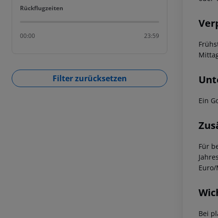
Rückflugzeiten
Rückflugzeiten
Ver
00:00
23:59
Frühs
Mitta
Unt
Filter zurücksetzen
Ein G
Zus
Für b
Jahre
Euro/
Wic
Bei p