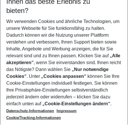
Ihnen das beste Erlebnis zu
08.08.26
–
06.08.27
5-8 Nächte
bieten?
Wer wird verreisen
2 Erwachsene
Keine Kinder
Wir verwenden Cookies und ähnliche Technologien, um
unsere Webseite für Sie funktionsfähig zu halten.
Mehr Filter anzeigen
Dadurch können wir die Nutzung unserer Plattform
verstehen und verbessern, Ihnen Support bieten sowie
Inhalte, Angebote und Werbung anzeigen, die für Sie
relevant sind und zu Ihnen passen. Klicken Sie auf
„Alle
akzeptieren“
, wenn Sie einverstanden sind. Ihnen reicht
das Nötigste? Dann wählen Sie
„Nur notwendige
Footer
Cookies“
. Unter
„Cookies anpassen“
können Sie Ihre
Footer navigation
Cookie-Einstellungen individuell festlegen. Sie können
Über uns
Ihre Privatsphäre-Einstellungen selbstverständlich
AGB
jederzeit ändern oder widerrufen – klicken Sie dazu
Service & Hilfe
Cookie-Einstellungen ändern
einfach unten auf
„Cookie-Einstellungen ändern“
.
Barrierefreies Reisen
Datenschutz-Informationen
Impressum
Cookie-Richtlinie
Folgen Sie uns
Check-in
Cookie/Tracking-Informationen
Datenschutz
FAQ
Impressum