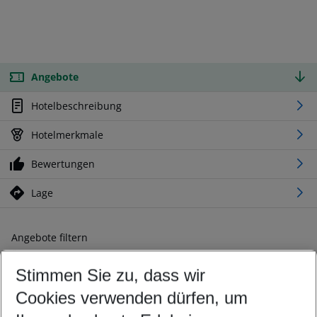
Angebote
Hotelbeschreibung
Hotelmerkmale
Bewertungen
Lage
Angebote filtern
Ändern Sie Ihre Kriterien nach Ihren Wünschen
Stimmen Sie zu, dass wir
Abflughafen wählen
Beliebiger Abflughafen
Cookies verwenden dürfen, um
Reisezeitraum wählen