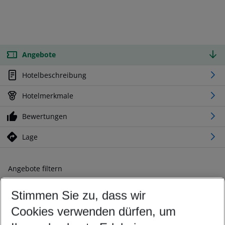
Angebote
Hotelbeschreibung
Hotelmerkmale
Bewertungen
Lage
Angebote filtern
Ändern Sie Ihre Kriterien nach Ihren Wünschen
Stimmen Sie zu, dass wir
Abflughafen wählen
Beliebiger Abflughafen
Cookies verwenden dürfen, um
Reisezeitraum wählen