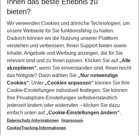
Ihnen das beste Erlebnis zu
08.08.26
–
06.08.27
5-8 Nächte
bieten?
Wer wird verreisen
2 Erwachsene
Keine Kinder
Wir verwenden Cookies und ähnliche Technologien, um
unsere Webseite für Sie funktionsfähig zu halten.
Mehr Filter anzeigen
Dadurch können wir die Nutzung unserer Plattform
verstehen und verbessern, Ihnen Support bieten sowie
Inhalte, Angebote und Werbung anzeigen, die für Sie
relevant sind und zu Ihnen passen. Klicken Sie auf
„Alle
akzeptieren“
, wenn Sie einverstanden sind. Ihnen reicht
das Nötigste? Dann wählen Sie
„Nur notwendige
Footer
Cookies“
. Unter
„Cookies anpassen“
können Sie Ihre
Footer navigation
Cookie-Einstellungen individuell festlegen. Sie können
Über uns
Ihre Privatsphäre-Einstellungen selbstverständlich
AGB
jederzeit ändern oder widerrufen – klicken Sie dazu
Service & Hilfe
Cookie-Einstellungen ändern
einfach unten auf
„Cookie-Einstellungen ändern“
.
Barrierefreies Reisen
Datenschutz-Informationen
Impressum
Cookie-Richtlinie
Folgen Sie uns
Check-in
Cookie/Tracking-Informationen
Datenschutz
FAQ
Impressum