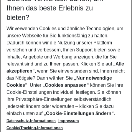
Reisezeitraum wählen
Ihnen das beste Erlebnis zu
11.08.26
–
09.08.27
5-8 Nächte
bieten?
Wer wird verreisen
2 Erwachsene
Keine Kinder
Wir verwenden Cookies und ähnliche Technologien, um
unsere Webseite für Sie funktionsfähig zu halten.
Mehr Filter anzeigen
Dadurch können wir die Nutzung unserer Plattform
verstehen und verbessern, Ihnen Support bieten sowie
Inhalte, Angebote und Werbung anzeigen, die für Sie
relevant sind und zu Ihnen passen. Klicken Sie auf
„Alle
akzeptieren“
, wenn Sie einverstanden sind. Ihnen reicht
das Nötigste? Dann wählen Sie
„Nur notwendige
Footer
Cookies“
. Unter
„Cookies anpassen“
können Sie Ihre
Footer navigation
Cookie-Einstellungen individuell festlegen. Sie können
Über uns
Ihre Privatsphäre-Einstellungen selbstverständlich
AGB
jederzeit ändern oder widerrufen – klicken Sie dazu
Service & Hilfe
Cookie-Einstellungen ändern
einfach unten auf
„Cookie-Einstellungen ändern“
.
Barrierefreies Reisen
Datenschutz-Informationen
Impressum
Cookie-Richtlinie
Folgen Sie uns
Check-in
Cookie/Tracking-Informationen
Datenschutz