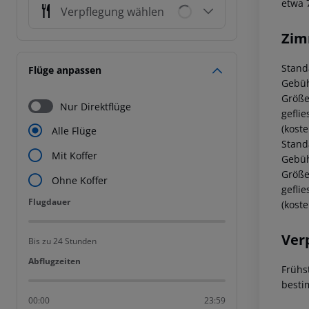
etwa 
Verpflegung wählen
Zim
Standa
Flüge anpassen
Gebüh
Größe
Nur Direktflüge
gefli
(kost
Alle Flüge
Stand
Mit Koffer
Gebüh
Größe
Ohne Koffer
gefli
Flugdauer
Flugdauer
(kost
Ver
Bis zu 24 Stunden
Abflugzeiten
Abflugzeiten
Frühst
besti
00:00
23:59