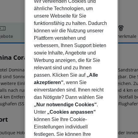
Wir verwenden Cookies und
ähnliche Technologien, um
unsere Webseite für Sie
funktionsfähig zu halten. Dadurch
können wir die Nutzung unserer
ebote
Hotelbeschreibung
Hotelmerkmale
Plattform verstehen und
elbeschreibung
verbessern, Ihnen Support bieten
sowie Inhalte, Angebote und
ina Coral Bay Sultan
Werbung anzeigen, die für Sie
5
relevant sind und zu Ihnen
otel Domina Coral Bay Sultan liegt ca. 50 m vom privaten Sandstra
passen. Klicken Sie auf
„Alle
d sind Sonnenschirme und Sonnenliegen kostenlos verfügbar. Die S
akzeptieren“
, wenn Sie
 weitere Einkaufsmöglichkeiten sind nach ca. 4 km zu erreichen. 
alls nach rund 4 km. Auch die nächste Diskothek liegt rund 4 km e
einverstanden sind. Ihnen reicht
. 4 km Entfernung zu finden. Zur ärztlichen Versorgung im Notfall 
das Nötigste? Dann wählen Sie
lughafen (SSH) ist ca. 35 km entfernt. Zwischen Hotel und Flughafe
„Nur notwendige Cookies“
.
Unter
„Cookies anpassen“
ort
können Sie Ihre Cookie-
Einstellungen individuell
outique Hotel Domina Coral Bay Sultan liegt ca. 5 km von der Inne
festlegen. Sie können Ihre