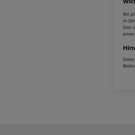
Wic
Bei p
In-Zei
Dies 
einen
Hin
Diese
Bedür
Footer