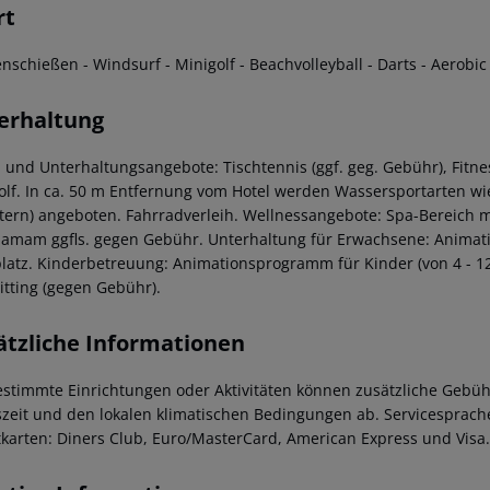
rt
enschießen
- Windsurf
- Minigolf
- Beachvolleyball
- Darts
- Aerobic
erhaltung
- und Unterhaltungsangebote: Tischtennis (ggf. geg. Gebühr), Fitnes
olf. In ca. 50 m Entfernung vom Hotel werden Wassersportarten wi
tern) angeboten. Fahrradverleih. Wellnessangebote: Spa-Bereich
amam ggfls. gegen Gebühr. Unterhaltung für Erwachsene: Anima
platz. Kinderbetreuung: Animationsprogramm für Kinder (von 4 - 12 
itting (gegen Gebühr).
ätzliche Informationen
estimmte Einrichtungen oder Aktivitäten können zusätzliche Gebüh
szeit und den lokalen klimatischen Bedingungen ab. Servicesprachen
tkarten: Diners Club, Euro/MasterCard, American Express und Visa.