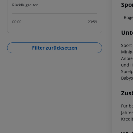
Spo
Rückflugzeiten
Rückflugzeiten
- Bog
00:00
23:59
Unt
Sport
Filter zurücksetzen
Minig
Anbie
und H
Spiel
Babys
Zus
Für b
Jahre
Kredi