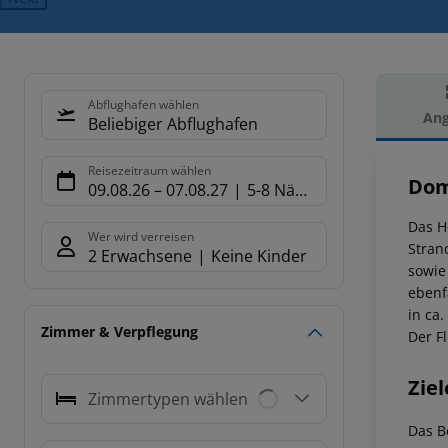
Abflughafen wählen
Ang
Beliebiger Abflughafen
Hot
Reisezeitraum wählen
Dom
09.08.26
–
07.08.27
5-8 Nächte
Das H
Wer wird verreisen
Stran
2 Erwachsene
Keine Kinder
sowie
ebenf
in ca
Zimmer & Verpflegung
Der F
Ziel
Zimmertypen wählen
Das B