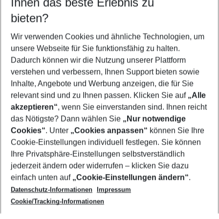
Ihnen das beste Erlebnis zu
09.08.26
–
07.08.27
5-8 Nächte
bieten?
Wer wird verreisen
2 Erwachsene
Keine Kinder
Wir verwenden Cookies und ähnliche Technologien, um
unsere Webseite für Sie funktionsfähig zu halten.
Mehr Filter anzeigen
Dadurch können wir die Nutzung unserer Plattform
verstehen und verbessern, Ihnen Support bieten sowie
Inhalte, Angebote und Werbung anzeigen, die für Sie
relevant sind und zu Ihnen passen. Klicken Sie auf
„Alle
akzeptieren“
, wenn Sie einverstanden sind. Ihnen reicht
das Nötigste? Dann wählen Sie
„Nur notwendige
Footer
Cookies“
. Unter
„Cookies anpassen“
können Sie Ihre
Footer navigation
Cookie-Einstellungen individuell festlegen. Sie können
Über uns
Ihre Privatsphäre-Einstellungen selbstverständlich
AGB
jederzeit ändern oder widerrufen – klicken Sie dazu
Service & Hilfe
Cookie-Einstellungen ändern
einfach unten auf
„Cookie-Einstellungen ändern“
.
Barrierefreies Reisen
Datenschutz-Informationen
Impressum
Cookie-Richtlinie
Folgen Sie uns
Check-in
Cookie/Tracking-Informationen
Datenschutz
FAQ
Impressum