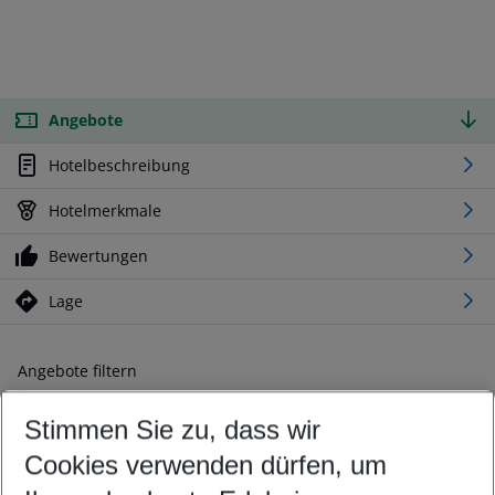
Angebote
Hotelbeschreibung
Hotelmerkmale
Bewertungen
Lage
Angebote filtern
Ändern Sie Ihre Kriterien nach Ihren Wünschen
Stimmen Sie zu, dass wir
Abflughafen wählen
Beliebiger Abflughafen
Cookies verwenden dürfen, um
Reisezeitraum wählen